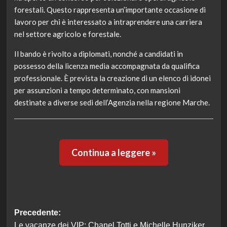
forestali. Questo rappresenta un’importante occasione di
lavoro per chi è interessato a intraprendere una carriera
nel settore agricolo e forestale.
Il bando è rivolto a diplomati, nonché a candidati in
possesso della licenza media accompagnata da qualifica
professionale. È prevista la creazione di un elenco di idonei
per assunzioni a tempo determinato, con mansioni
destinate a diverse sedi dell’Agenzia nella regione Marche.
Continua a leggere »
Navigazione
Precedente:
Le vacanze dei VIP: Chanel Totti e Michelle Hunziker