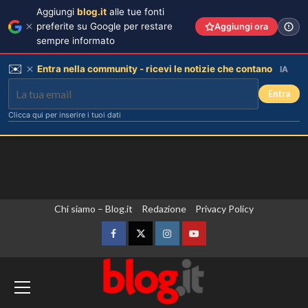
Aggiungi
blog.it
alle tue fonti
preferite su Google per restare
Aggiungi ora
sempre informato
✉️
Entra nella community - ricevi le notizie che contano
IA
Entra
Clicca qui per inserire i tuoi dati
Vai
Chi siamo – Blog.it
Redazione
Privacy Policy
al
contenuto
Facebook
Twitter
Instagram
YouTube