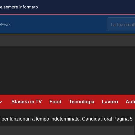
are sempre informato
etwork
Stasera in TV
Food
Tecnologia
Lavoro
Aut
r funzionari a tempo indeterminato. Candidati ora!
Pagina 5