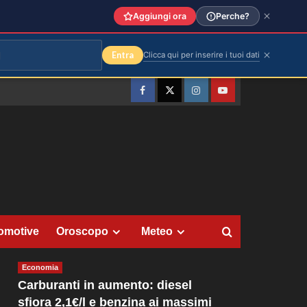
Aggiungi ora
Perche?
Entra
Clicca qui per inserire i tuoi dati
Facebook
Twitter
Instagram
YouTube
omotive
Oroscopo
Meteo
Economia
Carburanti in aumento: diesel
sfiora 2,1€/l e benzina ai massimi