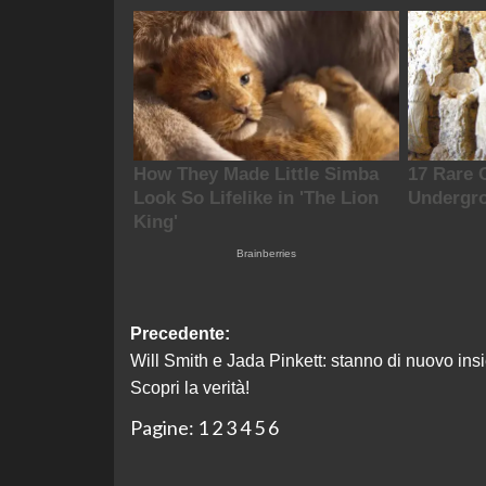
Navigazione
Precedente:
Will Smith e Jada Pinkett: stanno di nuovo in
articolo
Scopri la verità!
Pagine:
1
2
3
4
5
6