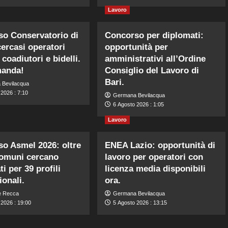
Lavoro
o Conservatorio di
Concorso per diplomati:
cercasi operatori
opportunità per
coadiutori e bidelli.
amministrativi all’Ordine
manda!
Consiglio del Lavoro di
Bari.
 Bevilacqua
2026 : 7:10
Germana Bevilacqua
6 Agosto 2026 : 1:05
Lavoro
o Asmel 2026: oltre
ENEA Lazio: opportunità di
Comuni cercano
lavoro per operatori con
i per 39 profili
licenza media disponibili
ionali.
ora.
e Recca
Germana Bevilacqua
 2026 : 19:00
5 Agosto 2026 : 13:15