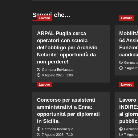
Sapevi che…
Lavoro
Lavoro
ARPAL Puglia cerca
Mobilit
operatori con scuola
64 Assi
dell’obbligo per Archivio
Funzion
Notarile: opportunità da
candida
non perdere!
Germana
7 Agosto
Germana Bevilacqua
8 Agosto 2026 : 1:00
Lavoro
Lavoro
Concorso per assistenti
Lavoro 
amministrativi a Enna:
INDIRE:
opportunità per diplomati
al gior
in Sicilia.
pubblic
Germana Bevilacqua
Germana
7 Agosto 2026 : 7:10
7 Agosto 