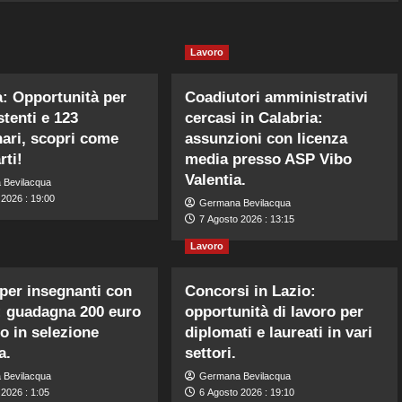
Lavoro
à: Opportunità per
Coadiutori amministrativi
stenti e 123
cercasi in Calabria:
ari, scopri come
assunzioni con licenza
rti!
media presso ASP Vibo
Valentia.
 Bevilacqua
 2026 : 19:00
Germana Bevilacqua
7 Agosto 2026 : 13:15
Lavoro
per insegnanti con
Concorsi in Lazio:
 guadagna 200 euro
opportunità di lavoro per
no in selezione
diplomati e laureati in vari
a.
settori.
 Bevilacqua
Germana Bevilacqua
2026 : 1:05
6 Agosto 2026 : 19:10