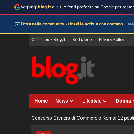
Aggiungi
blog.it
alle tue fonti preferite su Google per rest
✉️
Entra nella community - ricevi le notizie che contano
IA
N
Vai
Chi siamo – Blog.it
Redazione
Privacy Policy
al
contenuto
Home
News
Lifestyle
Donna
Concorso Camera di Commercio Roma: 12 posti pe
Lavoro