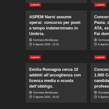
Lavoro
Lavoro
ASPEM Narni assume
Concors
operai: concorso per posti
Pavia: 
a tempo indeterminato in
ATA, ex 
Umbria.
Fai do
Germana Bevilacqua
Germana
6 Agosto 2026 : 13:15
6 Agosto 
Lavoro
Lavoro
Emilia Romagna cerca 10
Concors
addetti all’accoglienza con
1.000 
licenza media o scuola
candidat
dell’obbligo.
profess
Germana Bevilacqua
Giusepp
5 Agosto 2026 : 19:15
5 Agosto