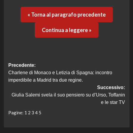
« Torna al paragrafo precedente
Continua a leggere »
Navigazione
Precedente:
Charlene di Monaco e Letizia di Spagna: incontro
articolo
imperdibile a Madrid tra due regine.
Successivo:
Giulia Salemi svela il suo pensiero su d’Urso, Toffanin
e le star TV
Pagine:
1
2
3
4
5