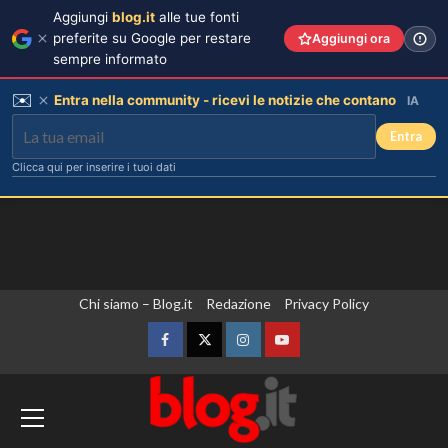
Aggiungi
blog.it
alle tue fonti
preferite su Google per restare
Aggiungi ora
sempre informato
✉️
Entra nella community - ricevi le notizie che contano
IA
Entra
Clicca qui per inserire i tuoi dati
Vai
Chi siamo – Blog.it
Redazione
Privacy Policy
al
contenuto
Facebook
Twitter
Instagram
YouTube