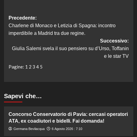
Navigazione
Precedente:
Charlene di Monaco e Letizia di Spagna: incontro
articolo
imperdibile a Madrid tra due regine.
Successivo:
Giulia Salemi svela il suo pensiero su d’Urso, Toffanin
e le star TV
Pagine:
1
2
3
4
5
Sapevi che…
Concorso Conservatorio di Pavia: cercasi operatori
ATA, ex coadiutori e bidelli. Fai domanda!
Germana Bevilacqua
6 Agosto 2026 : 7:10