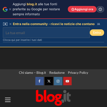
Aggiungi
blog.it
alle tue fonti
preferite su Google per restare
Aggiungi ora
sempre informato
✉️
Entra nella community - ricevi le notizie che contano
IA
Entra
Clicca qui per inserire i tuoi dati
Vai
Chi siamo – Blog.it
Redazione
Privacy Policy
al
contenuto
Facebook
Twitter
Instagram
YouTube