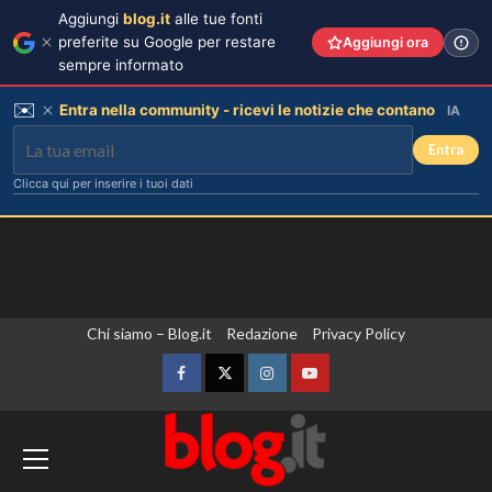
Aggiungi
blog.it
alle tue fonti
preferite su Google per restare
Aggiungi ora
sempre informato
✉️
Entra nella community - ricevi le notizie che contano
IA
Entra
Clicca qui per inserire i tuoi dati
Vai
Chi siamo – Blog.it
Redazione
Privacy Policy
al
contenuto
Facebook
Twitter
Instagram
YouTube