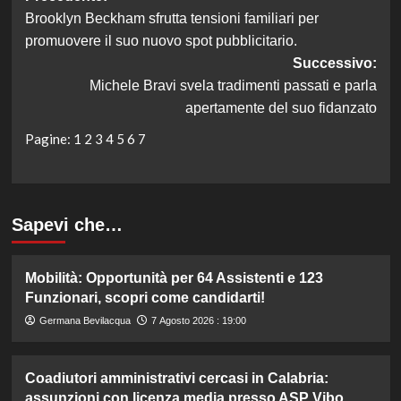
Brooklyn Beckham sfrutta tensioni familiari per
articolo
promuovere il suo nuovo spot pubblicitario.
Successivo:
Michele Bravi svela tradimenti passati e parla
apertamente del suo fidanzato
Pagine:
1
2
3
4
5
6
7
Sapevi che…
Mobilità: Opportunità per 64 Assistenti e 123
Funzionari, scopri come candidarti!
Germana Bevilacqua
7 Agosto 2026 : 19:00
Coadiutori amministrativi cercasi in Calabria:
assunzioni con licenza media presso ASP Vibo