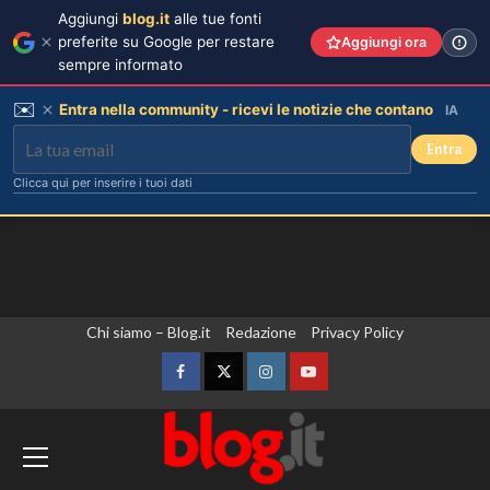
Aggiungi
blog.it
alle tue fonti
preferite su Google per restare
Aggiungi ora
sempre informato
✉️
Entra nella community - ricevi le notizie che contano
IA
Entra
Clicca qui per inserire i tuoi dati
Vai
Chi siamo – Blog.it
Redazione
Privacy Policy
al
contenuto
Facebook
Twitter
Instagram
YouTube