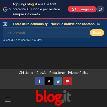
Aggiungi
blog.it
alle tue fonti
preferite su Google per restare
Aggiungi ora
sempre informato
✉️
Entra nella community - ricevi le notizie che contano
IA
Entra
Clicca qui per inserire i tuoi dati
Vai
Chi siamo – Blog.it
Redazione
Privacy Policy
al
contenuto
Facebook
Twitter
Instagram
YouTube