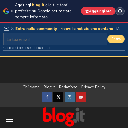
Aggiungi
blog.it
alle tue fonti
preferite su Google per restare
Aggiungi ora
sempre informato
✉️
Entra nella community - ricevi le notizie che contano
IA
Entra
Clicca qui per inserire i tuoi dati
Vai
Chi siamo – Blog.it
Redazione
Privacy Policy
al
contenuto
Facebook
Twitter
Instagram
YouTube