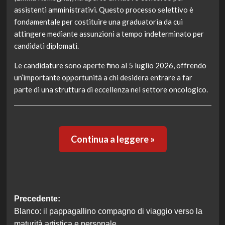
assistenti amministrativi. Questo processo selettivo è
fondamentale per costituire una graduatoria da cui
attingere mediante assunzioni a tempo indeterminato per
candidati diplomati.
Le candidature sono aperte fino al 5 luglio 2026, offrendo
un’importante opportunità a chi desidera entrare a far
parte di una struttura di eccellenza nel settore oncologico.
Continua a leggere »
Navigazione
Precedente:
Blanco: il pappagallino compagno di viaggio verso la
articolo
maturità artistica e personale.