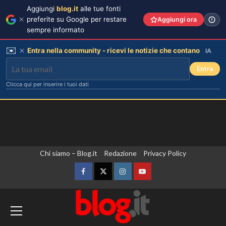
Aggiungi
blog.it
alle tue fonti
preferite su Google per restare
Aggiungi ora
sempre informato
✉️
Entra nella community - ricevi le notizie che contano
IA
Entra
Clicca qui per inserire i tuoi dati
Vai
Chi siamo – Blog.it
Redazione
Privacy Policy
al
contenuto
Facebook
Twitter
Instagram
YouTube