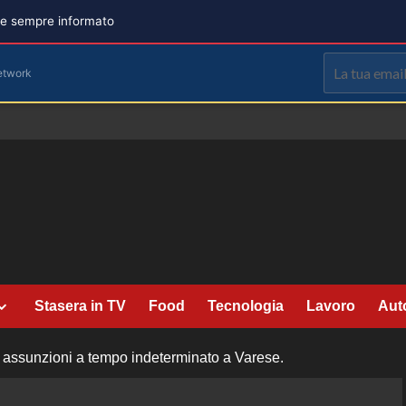
are sempre informato
etwork
Stasera in TV
Food
Tecnologia
Lavoro
Aut
: assunzioni a tempo indeterminato a Varese.