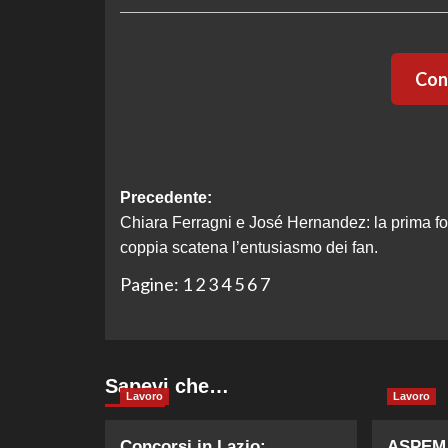
Cont
Navigazione
Precedente:
Chiara Ferragni e José Hernandez: la prima fo
articolo
coppia scatena l’entusiasmo dei fan.
Pagine:
1
2
3
4
5
6
7
Sapevi che…
Lavoro
Lavoro
Concorsi in Lazio:
ASPEM 