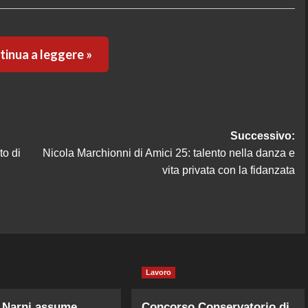
inua a leggere »
Successivo:
to di
Nicola Marchionni di Amici 25: talento nella danza e
vita privata con la fidanzata
Lavoro
Narni assume
Concorso Conservatorio di