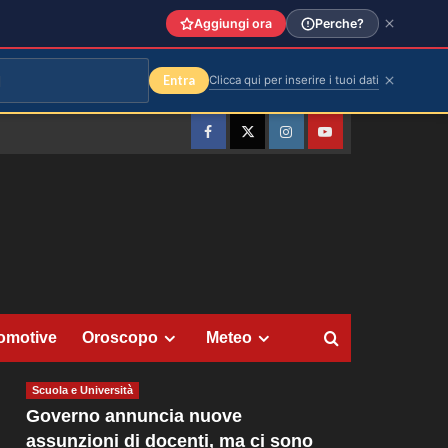
Aggiungi ora
Perche?
Entra
Clicca qui per inserire i tuoi dati
Facebook
Twitter
Instagram
YouTube
omotive
Oroscopo
Meteo
Scuola e Università
Governo annuncia nuove
assunzioni di docenti, ma ci sono