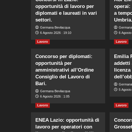
opportunità di lavoro per
operai:
diplomati e laureati in vari
a tempo
settori.
Umbria
Germana Bevilacqua
Germana
6 Agosto 2026 : 19:10
6 Agosto
Lavoro
Lavoro
Concorso per diplomati:
Emilia
opportunità per
addetti
amministrativi all’Ordine
licenza
Consiglio del Lavoro di
dell’obb
Bari.
Germana
5 Agosto
Germana Bevilacqua
6 Agosto 2026 : 1:05
Lavoro
Lavoro
ENEA Lazio: opportunità di
Concors
lavoro per operatori con
Grosset