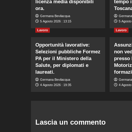
licenza media disponibili
tempo i
ora.
Toscan
Germana Bevilacqua
Germana
5 Agosto 2026 : 13:15
5 Agosto 
Lavoro
Lavoro
Opportunità lavorative:
Assunzi
Selezioni pubbliche Formez
non ved
PA per il Ministero della
presso l
Salute, per diplomati e
Motoriz
laureati.
formazi
Germana Bevilacqua
Germana
4 Agosto 2026 : 19:35
4 Agosto
Lascia un commento