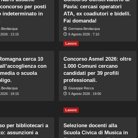
 concorso per posti
Pavia: cercasi operatori
 indeterminato in
ATA, ex coadiutori e bidelli.
.
Fai domanda!
 Bevilacqua
Germana Bevilacqua
 2026 : 13:15
6 Agosto 2026 : 7:10
Lavoro
 Romagna cerca 10
Concorso Asmel 2026: oltre
 all’accoglienza con
1.000 Comuni cercano
 media o scuola
candidati per 39 profili
ligo.
professionali.
 Bevilacqua
Giuseppe Recca
 2026 : 19:15
5 Agosto 2026 : 19:00
Lavoro
o per bibliotecari a
Selezione docenti alla
o: assunzioni a
Scuola Civica di Musica in