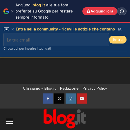
Aggiungi
blog.it
alle tue fonti
preferite su Google per restare
Aggiungi ora
sempre informato
✉️
Entra nella community - ricevi le notizie che contano
IA
Entra
Clicca qui per inserire i tuoi dati
Vai
Chi siamo – Blog.it
Redazione
Privacy Policy
al
contenuto
Facebook
Twitter
Instagram
YouTube