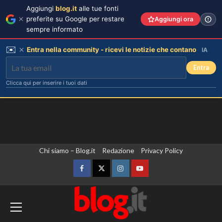
Aggiungi
blog.it
alle tue fonti
preferite su Google per restare
Aggiungi ora
sempre informato
✉️
Entra nella community - ricevi le notizie che contano
IA
Entra
Clicca qui per inserire i tuoi dati
Vai
Chi siamo – Blog.it
Redazione
Privacy Policy
al
contenuto
Facebook
Twitter
Instagram
YouTube