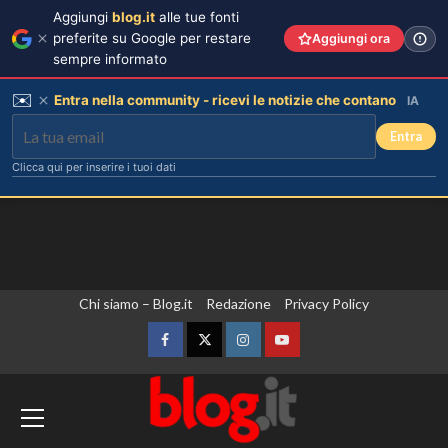
Aggiungi
blog.it
alle tue fonti
preferite su Google per restare
Aggiungi ora
sempre informato
✉️
Entra nella community - ricevi le notizie che contano
IA
Entra
Clicca qui per inserire i tuoi dati
Vai
Chi siamo – Blog.it
Redazione
Privacy Policy
al
contenuto
Facebook
Twitter
Instagram
YouTube