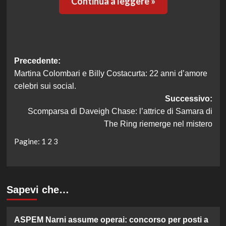
Continua a leggere »
Navigazione
Precedente:
Martina Colombari e Billy Costacurta: 22 anni d’amore
articolo
celebri sui social.
Successivo:
Scomparsa di Daveigh Chase: l’attrice di Samara di
The Ring riemerge nel mistero
Pagine:
1
2
3
Sapevi che…
ASPEM Narni assume operai: concorso per posti a