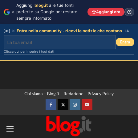
Aggiungi
blog.it
alle tue fonti
preferite su Google per restare
Aggiungi ora
sempre informato
✉️
Entra nella community - ricevi le notizie che contano
IA
Entra
Clicca qui per inserire i tuoi dati
Vai
Chi siamo – Blog.it
Redazione
Privacy Policy
al
contenuto
Facebook
Twitter
Instagram
YouTube