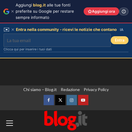
Aggiungi
blog.it
alle tue fonti
preferite su Google per restare
Aggiungi ora
sempre informato
✉️
Entra nella community - ricevi le notizie che contano
IA
Entra
Clicca qui per inserire i tuoi dati
Vai
Chi siamo – Blog.it
Redazione
Privacy Policy
al
contenuto
Facebook
Twitter
Instagram
YouTube