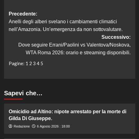
Navigazione
Precedente:
Anelli degli alberi svelano i cambiamenti climatici
articolo
nell’Amazonia. Un’emergenza da non sottovalutare.
Successivo:
Dove seguire Errani/Paolini vs Valentova/Noskova,
WTA Roma 2026: orario e streaming disponibili.
Pagine:
1
2
3
4
5
Sapevi che…
Omicidio ad Altino: nipote arrestato per la morte di
Gilda Di Giuseppe.
Redazione
6 Agosto 2026 : 18:00