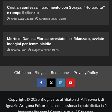
Cristian confessa il tradimento con Soraya: “Ho tradito”
e rompe il silenzio
Anna Gaia Cavallo
6 Agosto 2026 : 19:30
Morte di Daniela Florea: arrestato l’ex fidanzato, avviate
indagini per femminicidio.
Serena Siino
6 Agosto 2026 : 19:25
Chi siamo – Blog.it
Redazione
Privacy Policy
Facebook
Twitter
Instagram
YouTube
Copyright © 2025 Blog.it sito affiliato ad IA Network di
Ignazio Aragona Editore - La concessionaria pubblicitaria è
Interscroller.com
|
CoverNews
di AF themes.