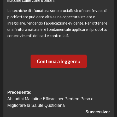
macchie come zone d’ombra.
Le tecniche di sfumatura sono cruciali: strofinare invece di
picchiettare può dare vita a una copertura striata e
irregolare, rendendo l’applicazione evidente. Per ottenere
una finitura naturale, è fondamentale applicare il prodotto
con movimenti delicati e controllati.
Continua a leggere »
Navigazione
Precedente:
Abitudini Mattutine Efficaci per Perdere Peso e
articolo
Migliorare la Salute Quotidiana
Successivo: