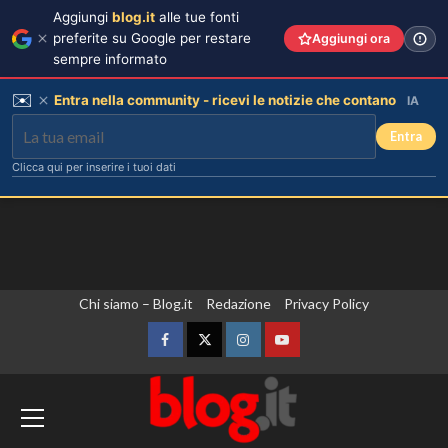
Aggiungi
blog.it
alle tue fonti
preferite su Google per restare
Aggiungi ora
sempre informato
✉️
Entra nella community - ricevi le notizie che contano
IA
Entra
Clicca qui per inserire i tuoi dati
Vai
Chi siamo – Blog.it
Redazione
Privacy Policy
al
contenuto
Facebook
Twitter
Instagram
YouTube