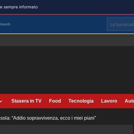
are sempre informato
etwork
Stasera in TV
Food
Tecnologia
Lavoro
Aut
’Isola: “Addio sopravvivenza, ecco i miei piani”