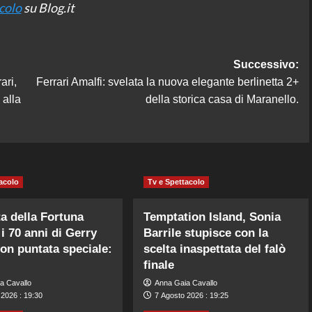
acolo
su Blog.it
Successivo:
ari,
Ferrari Amalfi: svelata la nuova elegante berlinetta 2+
 alla
della storica casa di Maranello.
acolo
Tv e Spettacolo
a della Fortuna
Temptation Island, Sonia
 i 70 anni di Gerry
Barrile stupisce con la
con puntata speciale:
scelta inaspettata del falò
finale
a Cavallo
Anna Gaia Cavallo
 2026 : 19:30
7 Agosto 2026 : 19:25