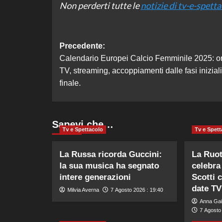
Non perderti tutte le
notizie di tv-e-spett
Navigazione
Precedente:
Calendario Europei Calcio Femminile 2025: or
articolo
TV, streaming, accoppiamenti dalle fasi iniziali
finale.
Sapevi che…
Tv e Spettacolo
Tv e Spett
La Russa ricorda Guccini:
La Ruot
la sua musica ha segnato
celebra
intere generazioni
Scotti 
date TV
Milvia Averna
7 Agosto 2026 : 19:40
Anna Gai
7 Agosto