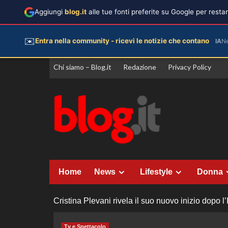
Aggiungi
blog.it
alle tue fonti preferite su Google per rest
✉️
Entra nella community - ricevi le notizie che contano
IA
N
Vai
Chi siamo – Blog.it
Redazione
Privacy Policy
al
contenuto
Home
News
Lifestyle
Donna
Cristina Plevani rivela il suo nuovo inizio dopo l
Tv e Spettacolo