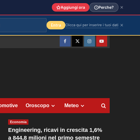
Aggiungi ora
Perche?
Entra
Clicca qui per inserire i tuoi dati
Facebook
Twitter
Instagram
YouTube
omotive
Oroscopo
Meteo
Economia
Engineering, ricavi in crescita 1,6%
a 844,8 milioni nel primo semestre