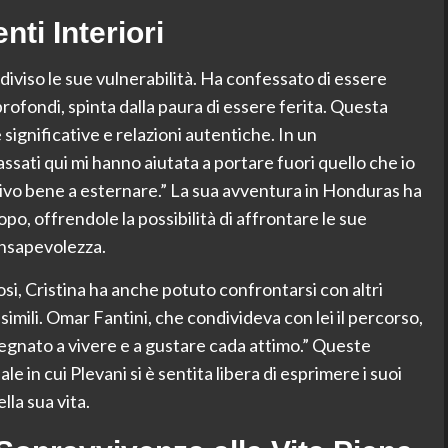
ti Interiori
iviso le sue vulnerabilità. Ha confessato di essere
rofondi, spinta dalla paura di essere ferita. Questa
significative e relazioni autentiche. In un
ssati qui mi hanno aiutata a portare fuori quello che io
ivo bene a esternare.” La sua avventura in Honduras ha
dopo, offrendole la possibilità di affrontare le sue
onsapevolezza.
osi, Cristina ha anche potuto confrontarsi con altri
mili. Omar Fantini, che condivideva con lei il percorso,
egnato a vivere e a gustare cada attimo.” Queste
 in cui Plevani si è sentita libera di esprimere i suoi
la sua vita.