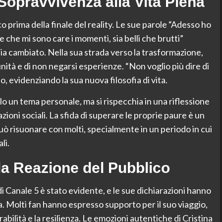
Sopravvivenza alla Vita Piena
co prima della finale del reality. Le sue parole “Adesso ho
 che mi sono care i momenti, sia belli che brutti”
sia cambiato. Nella sua strada verso la trasformazione,
nità e di non negarsi esperienze. “Non voglio più dire di
o, evidenziando la sua nuova filosofia di vita.
 un tema personale, ma si rispecchia in una riflessione
elazioni sociali. La sfida di superare le proprie paure è un
 risuonare con molti, specialmente in un periodo in cui
li.
 la Reazione del Pubblico
di Canale 5 è stato evidente, e le sue dichiarazioni hanno
a. Molti fan hanno espresso supporto per il suo viaggio,
rabilità e la resilienza. Le emozioni autentiche di Cristina