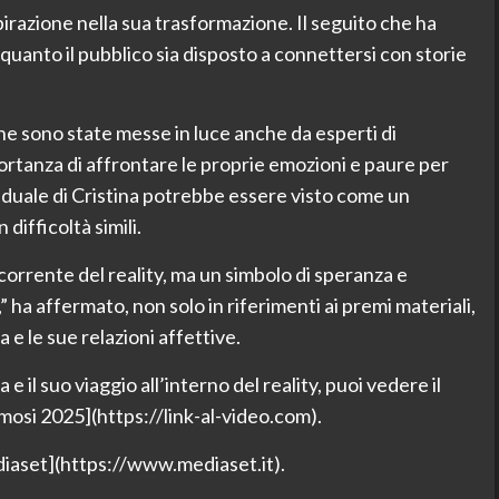
pirazione nella sua trasformazione. Il seguito che ha
quanto il pubblico sia disposto a connettersi con storie
he sono state messe in luce anche da esperti di
ortanza di affrontare le proprie emozioni e paure per
viduale di Cristina potrebbe essere visto come un
ifficoltà simili.
corrente del reality, ma un simbolo di speranza e
 ha affermato, non solo in riferimenti ai premi materiali,
 e le sue relazioni affettive.
 e il suo viaggio all’interno del reality, puoi vedere il
Famosi 2025](https://link-al-video.com).
ediaset](https://www.mediaset.it).