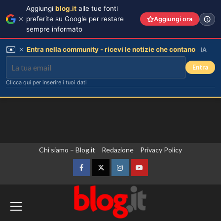
Aggiungi
blog.it
alle tue fonti
preferite su Google per restare
Aggiungi ora
sempre informato
✉️
Entra nella community - ricevi le notizie che contano
IA
Entra
Clicca qui per inserire i tuoi dati
Vai
Chi siamo – Blog.it
Redazione
Privacy Policy
al
contenuto
Facebook
Twitter
Instagram
YouTube