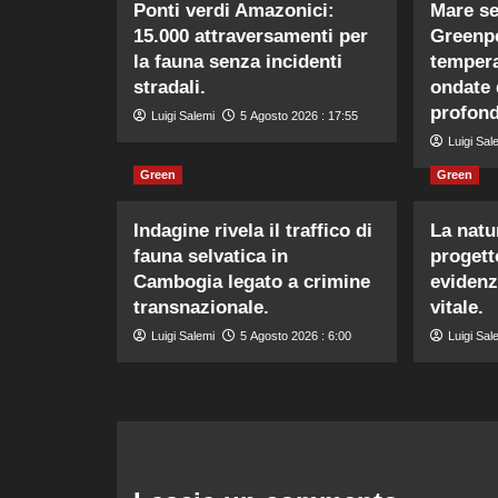
Ponti verdi Amazonici:
Mare se
15.000 attraversamenti per
Greenpe
la fauna senza incidenti
tempera
stradali.
ondate 
profond
Luigi Salemi
5 Agosto 2026 : 17:55
Luigi Sal
Green
Green
Indagine rivela il traffico di
La natur
fauna selvatica in
progett
Cambogia legato a crimine
evidenz
transnazionale.
vitale.
Luigi Salemi
5 Agosto 2026 : 6:00
Luigi Sal