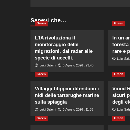
Sapevi che…
Green
Green
L’IA rivoluziona il
In un a
monitoraggio delle
foresta
migrazioni, dal radar alle
rare e 
specie di uccelli.
Luigi Sal
Luigi Salemi
6 Agosto 2026 : 23:45
Green
Green
Villaggi filippini difendono i
Vinod R
nidi delle tartarughe marine
sicuri 
sulla spiaggia
degli el
Luigi Salemi
6 Agosto 2026 : 11:55
Luigi Sal
Green
Green