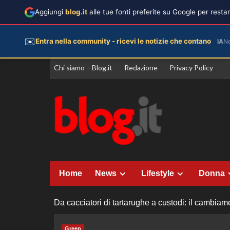
Aggiungi
blog.it
alle tue fonti preferite su Google per rest
✉️
Entra nella community - ricevi le notizie che contano
IA
N
Vai
Chi siamo – Blog.it
Redazione
Privacy Policy
al
contenuto
Home
News
Lifestyle
Donna
Da cacciatori di tartarughe a custodi: il cambia
Green