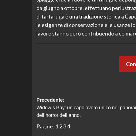
da giugno a ottobre, effettuano perlustrazi
di tartaruga è una tradizione storica a Capo
le esigenze di conservazione e le usanze loc
lavoro stanno però contribuendo a colmare
Cont
Navigazione
Precedente:
Widow’s Bay: un capolavoro unico nel panor
articolo
dell’horror dell’anno.
Pagine:
1
2
3
4