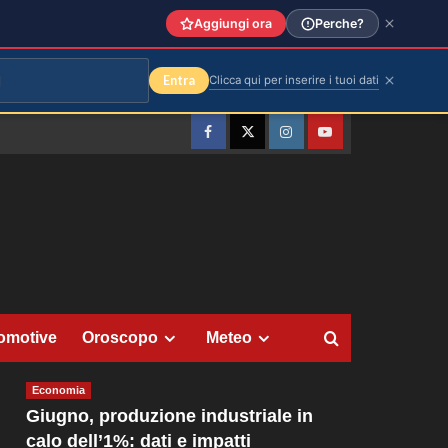
Aggiungi ora
Perche?
Entra
Clicca qui per inserire i tuoi dati
Facebook
Twitter
Instagram
YouTube
omotive
Oroscopo
Meteo
Economia
Giugno, produzione industriale in
calo dell’1%: dati e impatti