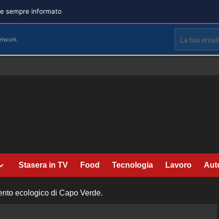
are sempre informato
etwork
Stasera in TV
Food
Tecnologia
Lavoro
Aut
mento ecologico di Capo Verde.