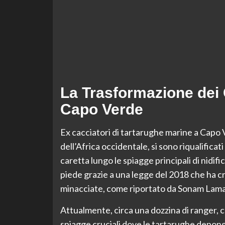
La Trasformazione dei 
Capo Verde
Ex cacciatori di tartarughe marine a Capo V
dell’Africa occidentale, si sono riqualifica
caretta lungo le spiagge principali di nid
piede grazie a una legge del 2018 che ha cr
minacciate, come riportato da Sonam La
Attualmente, circa una dozzina di ranger, ch
spiagge cruciali dove le tartarughe depongo