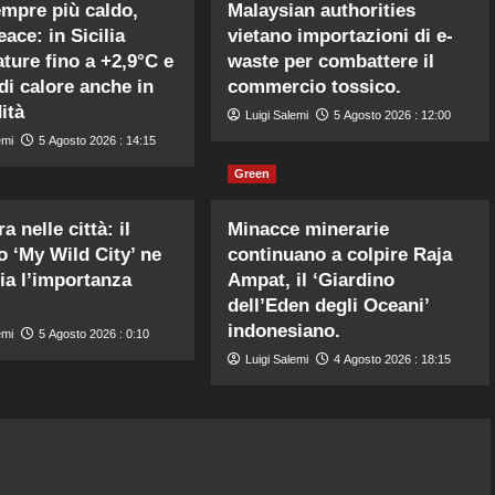
mpre più caldo,
Malaysian authorities
ace: in Sicilia
vietano importazioni di e-
ture fino a +2,9°C e
waste per combattere il
di calore anche in
commercio tossico.
ità
Luigi Salemi
5 Agosto 2026 : 12:00
emi
5 Agosto 2026 : 14:15
Green
a nelle città: il
Minacce minerarie
o ‘My Wild City’ ne
continuano a colpire Raja
ia l’importanza
Ampat, il ‘Giardino
dell’Eden degli Oceani’
indonesiano.
emi
5 Agosto 2026 : 0:10
Luigi Salemi
4 Agosto 2026 : 18:15