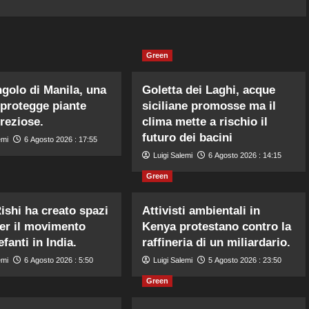
Green
ngolo di Manila, una
Goletta dei Laghi, acque
 protegge piante
siciliane promosse ma il
preziose.
clima mette a rischio il
futuro dei bacini
emi
6 Agosto 2026 : 17:55
Luigi Salemi
6 Agosto 2026 : 14:15
Green
ishi ha creato spazi
Attivisti ambientali in
per il movimento
Kenya protestano contro la
efanti in India.
raffineria di un miliardario.
emi
6 Agosto 2026 : 5:50
Luigi Salemi
5 Agosto 2026 : 23:50
Green