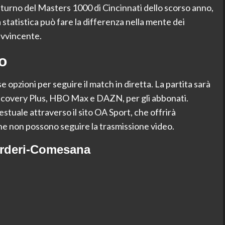
o turno del Masters 1000 di Cincinnati dello scorso anno,
tatistica può fare la differenza nella mente dei
avvincente.
o
se opzioni per seguire il match in diretta. La partita sarà
scovery Plus, HBO Max e DAZN, per gli abbonati.
estuale attraverso il sito OA Sport, che offrirà
he non possono seguire la trasmissione video.
arderi-Comesana