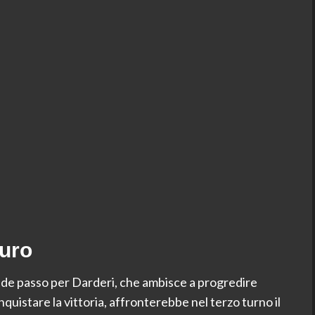
turo
de passo per Darderi, che ambisce a progredire
quistare la vittoria, affronterebbe nel terzo turno il