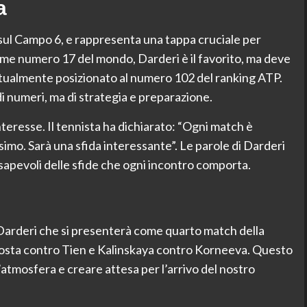
a
 sul Campo 6, e rappresenta una tappa cruciale per
ome numero 17 del mondo, Darderi è il favorito, ma deve
ttualmente posizionato al numero 102 del ranking ATP.
 numeri, ma di strategia e preparazione.
nteresse. Il tennista ha dichiarato: “Ogni match è
simo. Sarà una sfida interessante”. Le parole di Darderi
sapevoli delle sfide che ogni incontro comporta.
on Darderi che si presenterà come quarto match della
 Acosta contro Tien e Kalinskaya contro Korneeva. Questo
’atmosfera e creare attesa per l’arrivo del nostro