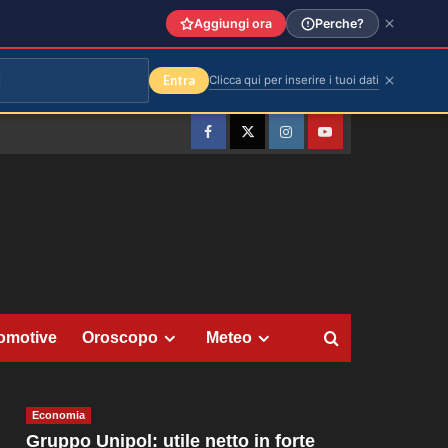
Aggiungi ora
Perche?
Entra
Clicca qui per inserire i tuoi dati
Facebook
Twitter
Instagram
YouTube
omotive
Oroscopo
Meteo
Economia
Gruppo Unipol: utile netto in forte