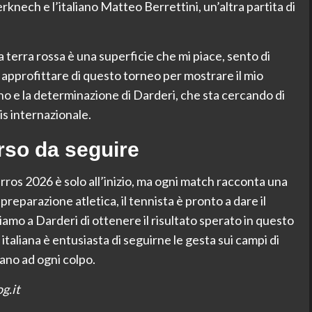
erknech e l’italiano Matteo Berrettini, un’altra partita di
terra rossa è una superficie che mi piace, sento di
o approfittare di questo torneo per mostrare il mio
o e la determinazione di Darderi, che sta cercando di
is internazionale.
rso da seguire
rros 2026 è solo all’inizio, ma ogni match racconta una
 preparazione atletica, il tennista è pronto a dare il
amo a Darderi di ottenere il risultato sperato in questo
taliana è entusiasta di seguirne le gesta sui campi di
zano ad ogni colpo.
g.it