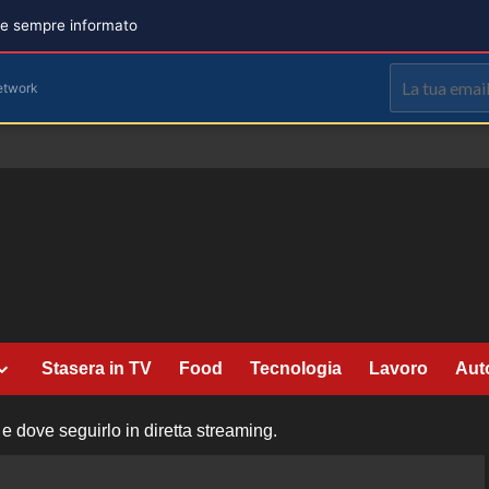
are sempre informato
etwork
Stasera in TV
Food
Tecnologia
Lavoro
Aut
 dove seguirlo in diretta streaming.