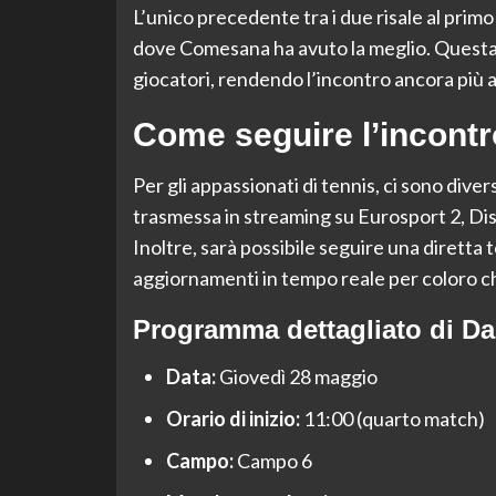
L’unico precedente tra i due risale al prim
dove Comesana ha avuto la meglio. Questa s
giocatori, rendendo l’incontro ancora più 
Come seguire l’incontr
Per gli appassionati di tennis, ci sono diver
trasmessa in streaming su Eurosport 2, Di
Inoltre, sarà possibile seguire una diretta t
aggiornamenti in tempo reale per coloro c
Programma dettagliato di D
Data:
Giovedì 28 maggio
Orario di inizio:
11:00 (quarto match)
Campo:
Campo 6