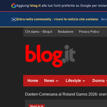
Aggiungi
blog.it
alle tue fonti preferite su Google per rest
✉️
Entra nella community - ricevi le notizie che contano
IA
N
Vai
Chi siamo – Blog.it
Redazione
Privacy Policy
al
contenuto
Home
News
Lifestyle
Donna
Darderi-Comesana al Roland Garros 2026: orari e
Sport in tv