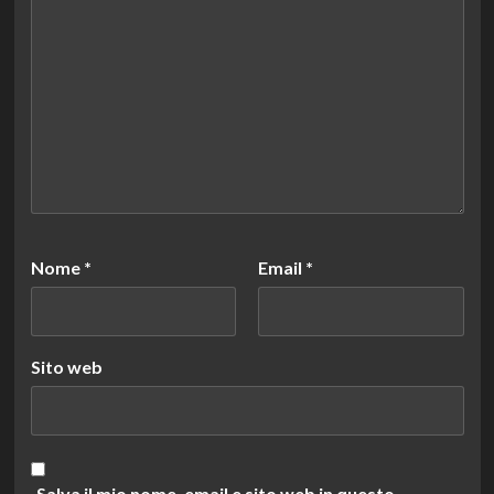
Nome
*
Email
*
Sito web
Salva il mio nome, email e sito web in questo