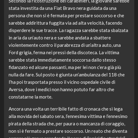
Secondo la ricostruzione dei carabinieri, la giovane sarebbe
stata investita da una Fiat Bravo nera guidata da una
persona che non si è fermata per prestare soccorso e che
sarebbe addirittura fuggita via ad alta velocità, facendo
disperdere le sue tracce. La ragazza sarebbe stata sbalzata
in aria da un’auto nera e sarebbe andata a sbattere
violentemente contro il parabrezza di un’altra auto, una
Ford grigia, ferma nei pressi della discoteca. La vittima
sarebbe stata immediatamente soccorsa dallo stesso
fidanzato ed alcune passanti, ma per lei non c’era già più
nulla da fare. Sul posto è giunta un’ambulanza del 118 che
l’ha poi trasportata presso il vicino ospedale civile di
Aversa, dove i medici non hanno potuto far altro che
constatarne la morte.
Ancora una volta un terribile fatto di cronaca che si lega
alla movida del sabato sera, l’ennesima vittima e l’ennesimo
pirata della strada che, per paura o mancanza di coraggio,
non si è fermato a prestare soccorso. Un reato che diventa