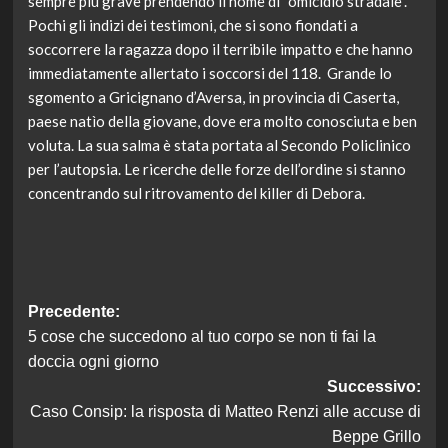
sempre più grave prendendo il nome di “omicidio stradale”.
Pochi gli indizi dei testimoni, che si sono fiondati a
soccorrere la ragazza dopo il terribile impatto e che hanno
immediatamente allertato i soccorsi del 118. Grande lo
sgomento a Gricignano d’Aversa, in provincia di Caserta,
paese natìo della giovane, dove era molto conosciuta e ben
voluta. La sua salma è stata portata al Secondo Policlinico
per l’autopsia. Le ricerche delle forze dell’ordine si stanno
concentrando sul ritrovamento del killer di Debora.
Navigazione
Precedente:
5 cose che succedono al tuo corpo se non ti fai la
articolo
doccia ogni giorno
Successivo:
Caso Consip: la risposta di Matteo Renzi alle accuse di
Beppe Grillo