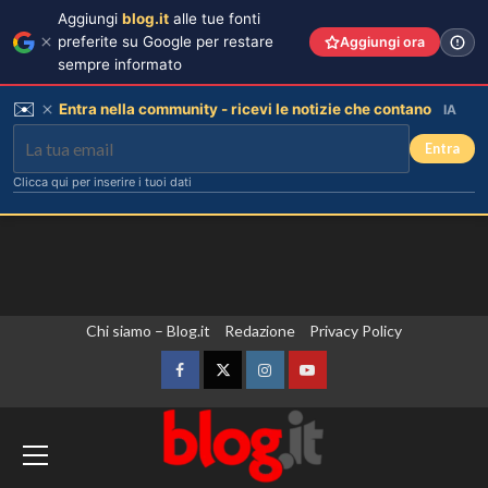
Aggiungi
blog.it
alle tue fonti
preferite su Google per restare
Aggiungi ora
sempre informato
✉️
Entra nella community - ricevi le notizie che contano
IA
Entra
Clicca qui per inserire i tuoi dati
Vai
Chi siamo – Blog.it
Redazione
Privacy Policy
al
contenuto
Facebook
Twitter
Instagram
YouTube