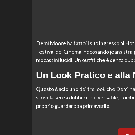
Demi Moore ha fatto il suo ingresso al Hote
Festival del Cinema indossando jeans strai
mocassini lucidi. Un outfit che è senza dubb
Un Look Pratico e alla
Questo è solo uno dei tre look che Demi ha
si rivela senza dubbio il più versatile, com
proprio guardaroba primaverile.