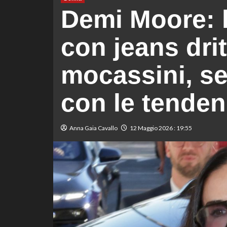
Demi Moore: l
con jeans dri
mocassini, s
con le tenden
Anna Gaia Cavallo
12 Maggio 2026 : 19:55