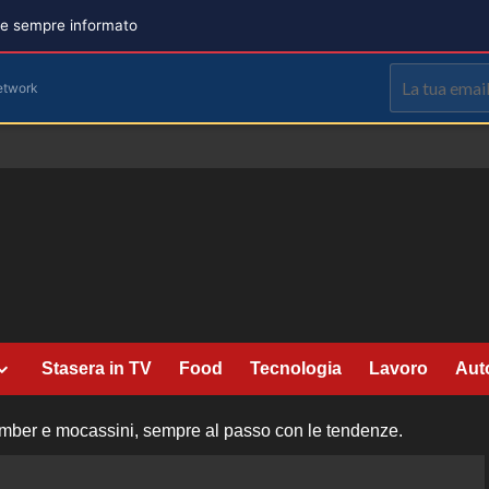
are sempre informato
etwork
Stasera in TV
Food
Tecnologia
Lavoro
Aut
bomber e mocassini, sempre al passo con le tendenze.