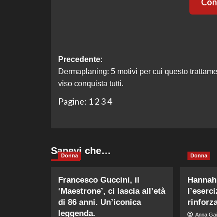
Cont
Navigazione
Precedente:
Dermaplaning: 5 motivi per cui questo trattam
articolo
viso conquista tutti.
Pagine:
1
2
3
4
Sapevi che…
Donna
Donna
Francesco Guccini, il
Hannah
‘Maestrone’, ci lascia all’età
l’eserc
di 86 anni. Un’iconica
rinforz
leggenda.
Anna Gai