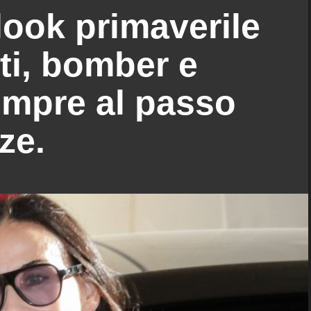
ook primaverile
tti, bomber e
empre al passo
ze.