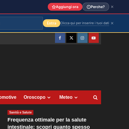
Aggiungi ora
Perche?
Entra
Clicca qui per inserire i tuoi dati
Facebook
Twitter
Instagram
YouTube
omotive
Oroscopo
Meteo
Sanità e Salute
Frequenza ottimale per la salute
intestinale: scopri quanto spesso