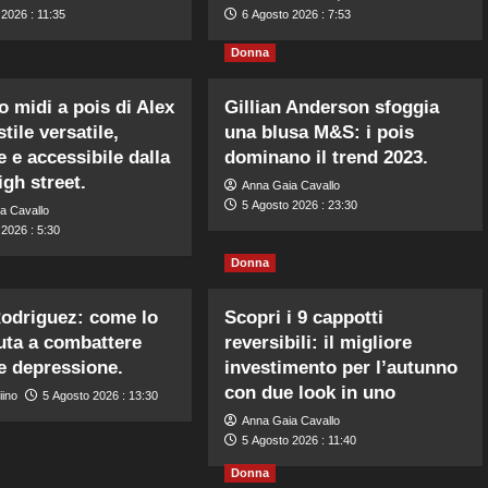
2026 : 11:35
6 Agosto 2026 : 7:53
Donna
to midi a pois di Alex
Gillian Anderson sfoggia
tile versatile,
una blusa M&S: i pois
 e accessibile dalla
dominano il trend 2023.
gh street.
Anna Gaia Cavallo
5 Agosto 2026 : 23:30
a Cavallo
2026 : 5:30
Donna
odriguez: come lo
Scopri i 9 cappotti
uta a combattere
reversibili: il migliore
e depressione.
investimento per l’autunno
con due look in uno
iino
5 Agosto 2026 : 13:30
Anna Gaia Cavallo
5 Agosto 2026 : 11:40
Donna