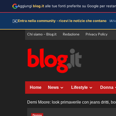
Aggiungi
blog.it
alle tue fonti preferite su Google per rest
✉️
Entra nella community - ricevi le notizie che contano
IA
N
Vai
Chi siamo – Blog.it
Redazione
Privacy Policy
al
contenuto
Home
News
Lifestyle
Donna
Demi Moore: look primaverile con jeans dritti, 
Donna