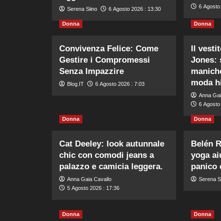
6 Agosto 
Serena Siino
6 Agosto 2026 : 13:30
Donna
Donna
Convivenza Felice: Come
Il vesti
Gestire i Compromessi
Jones: s
Senza Impazzire
maniche
moda hi
Blog.IT
6 Agosto 2026 : 7:03
Anna Gai
6 Agosto 
Donna
Donna
Cat Deeley: look autunnale
Belén R
chic con comodi jeans a
yoga ai
palazzo e camicia leggera.
panico 
Anna Gaia Cavallo
Serena S
5 Agosto 2026 : 17:36
Donna
Donna