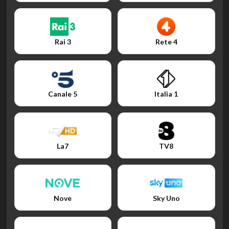
Rai 3
Rete 4
Canale 5
Italia 1
La7
TV8
Nove
Sky Uno