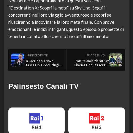
Non perdere l’appuntamento di questa sera con
“Destination X: Scopri la meta” su Sky Uno. Segui i
concorrenti nel loro viaggio avventuroso e scopri se
riusciranno a indovinare la loro meta finale. Con prove
emozionanti e indizi intriganti, questo episodio promette di
tenerti incollato allo schermo fino all’ultimo minuto.
← PRECEDENTE
SUCCESSIVO →
La Corrida su Nove,
Tramite amicizia su Sky
Stasera in TV del 9 luglio
Cinema Uno, Stasera in
2026
TV del 9 luglio 2026
Palinsesto Canali TV
Rai 1
Rai 2