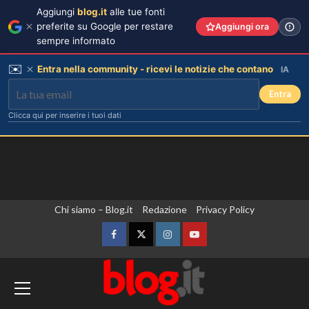
Aggiungi
blog.it
alle tue fonti
preferite su Google per restare
Aggiungi ora
sempre informato
✉️
Entra nella community - ricevi le notizie che contano
IA
Entra
Clicca qui per inserire i tuoi dati
Vai
Chi siamo – Blog.it
Redazione
Privacy Policy
al
contenuto
Facebook
Twitter
Instagram
YouTube