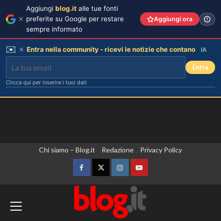
Aggiungi
blog.it
alle tue fonti
preferite su Google per restare
Aggiungi ora
sempre informato
✉️
Entra nella community - ricevi le notizie che contano
IA
Entra
Clicca qui per inserire i tuoi dati
Vai
Chi siamo – Blog.it
Redazione
Privacy Policy
al
contenuto
Facebook
Twitter
Instagram
YouTube