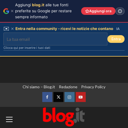
Aggiungi
blog.it
alle tue fonti
preferite su Google per restare
Aggiungi ora
sempre informato
✉️
Entra nella community - ricevi le notizie che contano
IA
Entra
Clicca qui per inserire i tuoi dati
Vai
Chi siamo – Blog.it
Redazione
Privacy Policy
al
contenuto
Facebook
Twitter
Instagram
YouTube