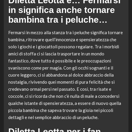
Diletta Leotta e… Fermarsi
in significa anche tornare
bambina tra i peluche…
Fermarsi in mezzo alla stanza tra i peluche significa tornare
bambina, ritrovare quell’innocenza e spensieratezza che
solo i giochi e i giocattoli possono regalare. Tra i morbidi
amici di stoffa ci si lascia trasportare in un mondo
fantastico, dove tutto è possibile e le preoccupazioni
svaniscono come per magia. Con gli occhi sognanti e il
cuore leggero, ci si abbandona al dolce abbraccio della
nostalgia, rivivendo quei momenti di pura felicità che si
credevano ormai persi nel passato. E così, tra risate e
coccole, ci si ricorda che non c’è nulla di male a concedersi
qualche istante di spensieratezza, a essere di nuovo quella
piccola bambina che sapeva trovare la gioia nei piccoli
dettagli e nel semplice abbraccio di un peluche.
Diletta Leotta per i fan