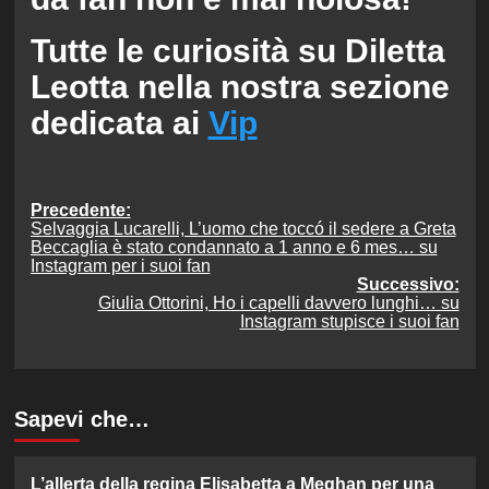
Tutte le curiosità su Diletta
Leotta nella nostra sezione
dedicata ai
Vip
Navigazione
Precedente:
Selvaggia Lucarelli, L’uomo che toccó il sedere a Greta
articolo
Beccaglia è stato condannato a 1 anno e 6 mes… su
Instagram per i suoi fan
Successivo:
Giulia Ottorini, Ho i capelli davvero lunghi… su
Instagram stupisce i suoi fan
Sapevi che…
L’allerta della regina Elisabetta a Meghan per una