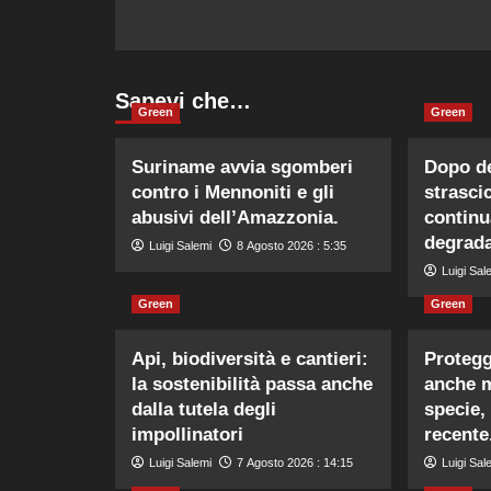
Sapevi che…
Green
Green
Suriname avvia sgomberi
Dopo de
contro i Mennoniti e gli
strasci
abusivi dell’Amazzonia.
continu
degrada
Luigi Salemi
8 Agosto 2026 : 5:35
Luigi Sal
Green
Green
Api, biodiversità e cantieri:
Protegg
la sostenibilità passa anche
anche m
dalla tutela degli
specie,
impollinatori
recente
Luigi Salemi
7 Agosto 2026 : 14:15
Luigi Sal