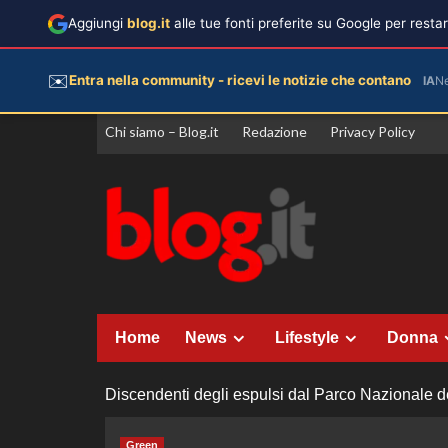
Aggiungi
blog.it
alle tue fonti preferite su Google per rest
✉️
Entra nella community - ricevi le notizie che contano
IA
N
Vai
Chi siamo – Blog.it
Redazione
Privacy Policy
al
contenuto
Home
News
Lifestyle
Donna
Discendenti degli espulsi dal Parco Nazionale d
Green