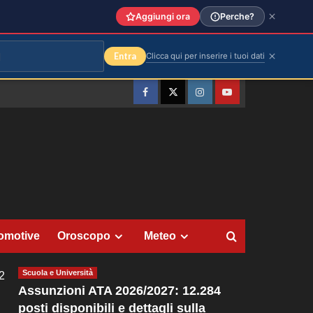
Aggiungi ora
Perche?
Entra
Clicca qui per inserire i tuoi dati
Facebook
Twitter
Instagram
YouTube
omotive
Oroscopo
Meteo
Scuola e Università
2
Assunzioni ATA 2026/2027: 12.284
posti disponibili e dettagli sulla