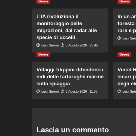
Green
Green
L’IA rivoluziona il
In un a
monitoraggio delle
foresta
migrazioni, dal radar alle
rare e 
specie di uccelli.
Luigi Sal
Luigi Salemi
6 Agosto 2026 : 23:45
Green
Green
Villaggi filippini difendono i
Vinod R
nidi delle tartarughe marine
sicuri 
sulla spiaggia
degli el
Luigi Salemi
6 Agosto 2026 : 11:55
Luigi Sal
Lascia un commento