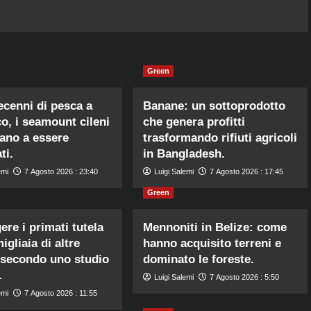
Green
cenni di pesca a
Banane: un sottoprodotto
co, i seamount cileni
che genera profitti
ano a essere
trasformando rifiuti agricoli
ti.
in Bangladesh.
emi
7 Agosto 2026 : 23:40
Luigi Salemi
7 Agosto 2026 : 17:45
Green
ere i primati tutela
Mennoniti in Belize: come
igliaia di altre
hanno acquisito terreni e
 secondo uno studio
dominato le foreste.
.
Luigi Salemi
7 Agosto 2026 : 5:50
emi
7 Agosto 2026 : 11:55