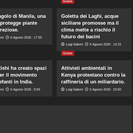
Green
ngolo di Manila, una
Goletta dei Laghi, acque
 protegge piante
siciliane promosse ma il
preziose.
clima mette a rischio il
futuro dei bacini
emi
6 Agosto 2026 : 17:55
Luigi Salemi
6 Agosto 2026 : 14:15
Green
ishi ha creato spazi
Attivisti ambientali in
per il movimento
Kenya protestano contro la
efanti in India.
raffineria di un miliardario.
emi
6 Agosto 2026 : 5:50
Luigi Salemi
5 Agosto 2026 : 23:50