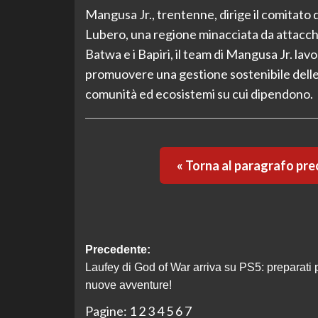
Mangusa Jr., trentenne, dirige il comitato 
Lubero, una regione minacciata da attacchi
Batwa e i Bapiri, il team di Mangusa Jr. la
promuovere una gestione sostenibile delle r
comunità ed ecosistemi su cui dipendono.
« Torna al paragrafo pr
Navigazione
Precedente:
Laufey di God of War arriva su PS5: preparati 
articolo
nuove avventure!
Pagine:
1
2
3
4
5
6
7