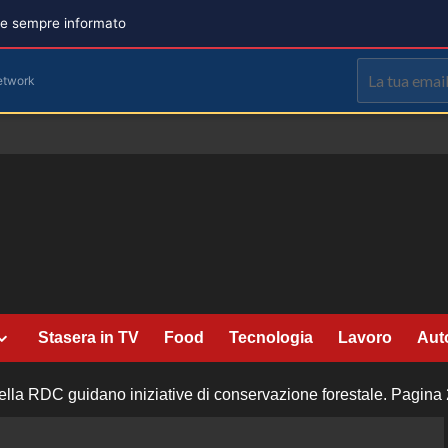
are sempre informato
etwork
Stasera in TV
Food
Tecnologia
Lavoro
Aut
ella RDC guidano iniziative di conservazione forestale.
Pagina 