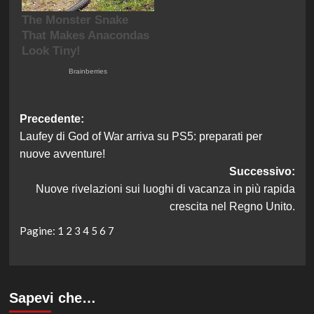
Navigazione
Precedente:
Laufey di God of War arriva su PS5: preparati per
articolo
nuove avventure!
Successivo:
Nuove rivelazioni sui luoghi di vacanza in più rapida
crescita nel Regno Unito.
Pagine:
1
2
3
4
5
6
7
Sapevi che…