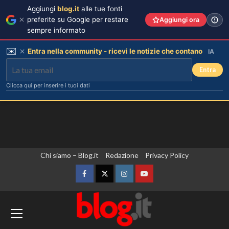
Aggiungi
blog.it
alle tue fonti
preferite su Google per restare
Aggiungi ora
sempre informato
✉️
Entra nella community - ricevi le notizie che contano
IA
Entra
Clicca qui per inserire i tuoi dati
Vai
Chi siamo – Blog.it
Redazione
Privacy Policy
al
contenuto
Facebook
Twitter
Instagram
YouTube