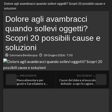
Menu
Dolore agli avambracci quando sollevi oggetti? Scopri 20 possibili cause e
principale
soluzioni
Dolore agli avambracci
quando sollevi oggetti?
Scopri 20 possibili cause e
soluzioni
Germana Bevilacqua
18 Giugno 2026 : 7:50
← PRECEDENTE
SUCCESSIVO →
Piano alimentare per
Cause del dolore al muscolo
gestire il prediabete e
deltoide: scopri le ragioni e
migliorare la salute
come affrontarlo
metabolica