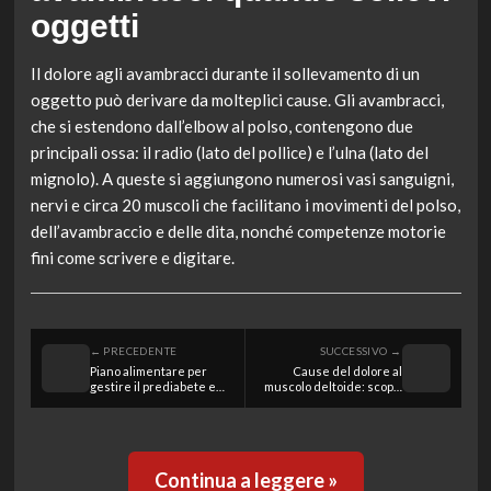
oggetti
Il dolore agli avambracci durante il sollevamento di un
oggetto può derivare da molteplici cause. Gli avambracci,
che si estendono dall’elbow al polso, contengono due
principali ossa: il radio (lato del pollice) e l’ulna (lato del
mignolo). A queste si aggiungono numerosi vasi sanguigni,
nervi e circa 20 muscoli che facilitano i movimenti del polso,
dell’avambraccio e delle dita, nonché competenze motorie
fini come scrivere e digitare.
← PRECEDENTE
SUCCESSIVO →
Piano alimentare per
Cause del dolore al
gestire il prediabete e
muscolo deltoide: scopri
migliorare la salute
le ragioni e come
metabolica
affrontarlo
Continua a leggere »