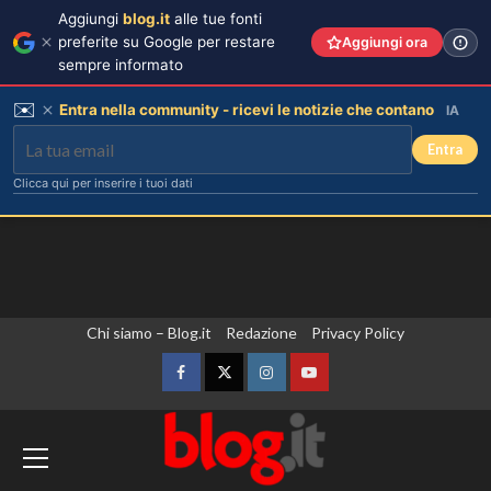
Aggiungi
blog.it
alle tue fonti
preferite su Google per restare
Aggiungi ora
sempre informato
✉️
Entra nella community - ricevi le notizie che contano
IA
Entra
Clicca qui per inserire i tuoi dati
Vai
Chi siamo – Blog.it
Redazione
Privacy Policy
al
contenuto
Facebook
Twitter
Instagram
YouTube