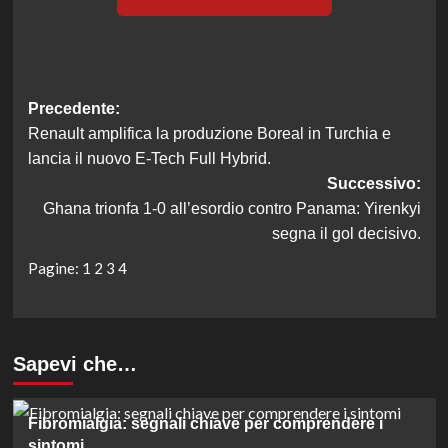
Navigazione
Precedente:
Renault amplifica la produzione Boreal in Turchia e
articolo
lancia il nuovo E-Tech Full Hybrid.
Successivo:
Ghana trionfa 1-0 all’esordio contro Panama: Yirenkyi
segna il gol decisivo.
Pagine:
1
2
3
4
Sapevi che…
Fibromialgia: segnali chiave per comprendere i
sintomi