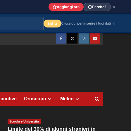
Aggiungi ora
Perche?
Entra
Clicca qui per inserire i tuoi dati
Facebook
Twitter
Instagram
YouTube
omotive
Oroscopo
Meteo
Scuola e Università
Limite del 30% di alunni stranieri in