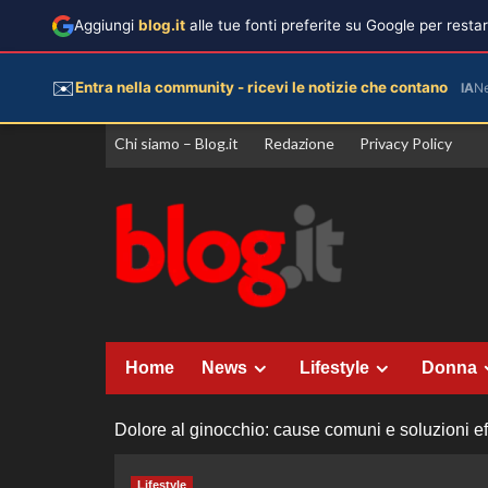
Aggiungi
blog.it
alle tue fonti preferite su Google per rest
✉️
Entra nella community - ricevi le notizie che contano
IA
N
Vai
Chi siamo – Blog.it
Redazione
Privacy Policy
al
contenuto
Home
News
Lifestyle
Donna
Dolore al ginocchio: cause comuni e soluzioni effi
Lifestyle