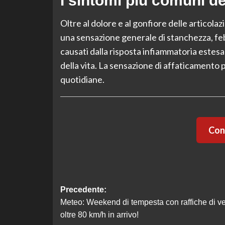
I sintomi più comuni de
Oltre al dolore e al gonfiore delle articola
una sensazione generale di stanchezza, fe
causati dalla risposta infiammatoria estesa
della vita. La sensazione di affaticamento p
quotidiane.
Cont
Navigazione
Precedente:
Meteo: Weekend di tempesta con raffiche di v
articolo
oltre 80 km/h in arrivo!