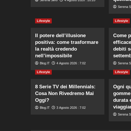
Serena S
Lifestyle
Lifestyle
Il potere dell’illusione
Come p
positiva: come trasformare
efficac
la realtà credendo
debiti s
nell’impossibile
settem
Blog.IT
4 Agosto 2026 : 7:02
Serena S
Lifestyle
Lifestyle
8 Serie TV dei Millennials:
Ogni qu
Cosa Non Rivedremo Mai
gomme d
Oggi?
durata 
viaggia
Blog.IT
3 Agosto 2026 : 7:02
Serena S