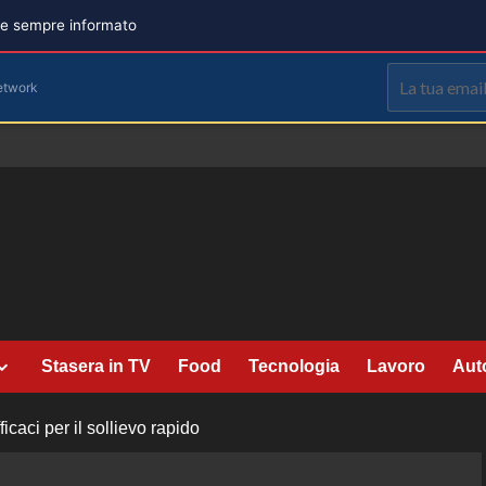
are sempre informato
etwork
Stasera in TV
Food
Tecnologia
Lavoro
Aut
caci per il sollievo rapido