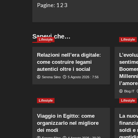
Pagine:
1
2
3
Sapevi che…
Lifestyle
Lifestyle
Relazioni nell’era digitale:
L’evolu
come costruire legami
sentim
autentici oltre i social
Boomer
Millenn
Serena Siino
5 Agosto 2026 : 7:56
l’amore
Blog.IT
Lifestyle
Lifestyle
Viaggio in Egitto: come
La nuo
organizzarlo nel migliore
finanzi
dei modi
soldi e 
quotidi
Serena Siino
4 Agosto 2026 : 20:20