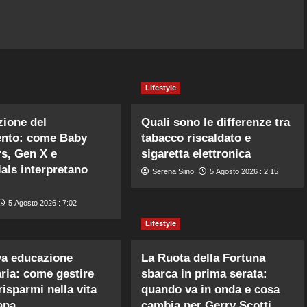
Lifestyle
zione del
Quali sono le differenze tra
ento: come Baby
tabacco riscaldato e
s, Gen X e
sigaretta elettronica
ials interpretano
Serena Siino
5 Agosto 2026 : 2:15
5 Agosto 2026 : 7:02
Lifestyle
va educazione
La Ruota della Fortuna
aria: come gestire
sbarca in prima serata:
risparmi nella vita
quando va in onda e cosa
ana
cambia per Gerry Scotti