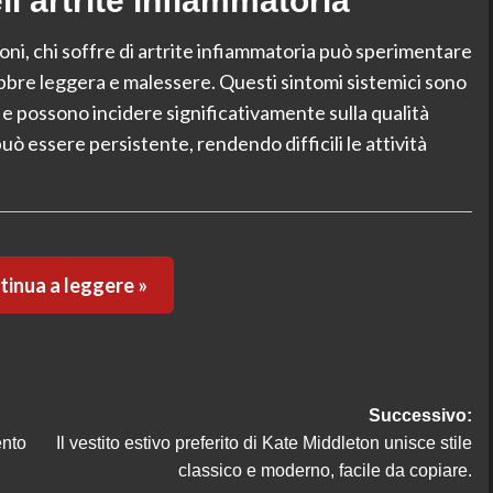
ll’artrite infiammatoria
zioni, chi soffre di artrite infiammatoria può sperimentare
bbre leggera e malessere. Questi sintomi sistemici sono
 e possono incidere significativamente sulla qualità
uò essere persistente, rendendo difficili le attività
inua a leggere »
Successivo:
ento
Il vestito estivo preferito di Kate Middleton unisce stile
classico e moderno, facile da copiare.