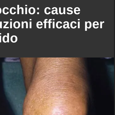
occhio: cause
zioni efficaci per
pido