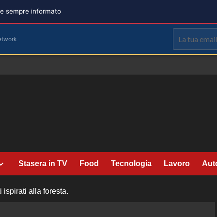
are sempre informato
etwork
Stasera in TV
Food
Tecnologia
Lavoro
Aut
ispirati alla foresta.