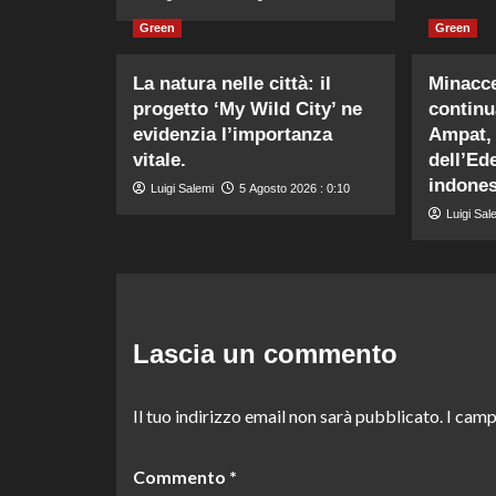
Green
Green
La natura nelle città: il
Minacce
progetto ‘My Wild City’ ne
continu
evidenzia l’importanza
Ampat, 
vitale.
dell’Ed
indones
Luigi Salemi
5 Agosto 2026 : 0:10
Luigi Sal
Lascia un commento
Il tuo indirizzo email non sarà pubblicato.
I camp
Commento
*