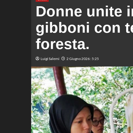
Donne unite i
gibboni con te
foresta.
Luigi Salemi
2 Giugno 2026 : 5:25