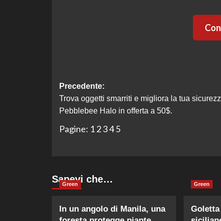
Cont
Navigazione
Precedente:
Trova oggetti smarriti e migliora la tua sicurezz
articolo
Pebblebee Halo in offerta a 50$.
Pagine:
1
2
3
4
5
Sapevi che…
Green
Green
In un angolo di Manila, una
Goletta
foresta protegge piante
sicilia