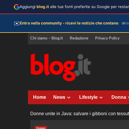
Aggiungi
blog.it
alle tue fonti preferite su Google per rest
✉️
Entra nella community - ricevi le notizie che contano
IA
N
Vai
Chi siamo – Blog.it
Redazione
Privacy Policy
al
contenuto
Home
News
Lifestyle
Donna
Donne unite in Java: salvare i gibboni con tessuti 
Green