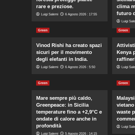
rare e preziose.
clima me
futuro 
Luigi Salemi
6 Agosto 2026 : 17:55
Luigi Sal
Green
Green
Vinod Rishi ha creato spazi
Attivist
sicuri per il movimento
Kenya p
degli elefanti in India.
raffiner
Luigi Salemi
6 Agosto 2026 : 5:50
Luigi Sal
Green
Green
Mare sempre più caldo,
Malaysi
Greenpeace: in Sicilia
vietano
temperature fino a +2,9°C e
waste p
ondate di calore anche in
commerc
profondità
Luigi Sal
Luigi Salemi
5 Agosto 2026 : 14:15