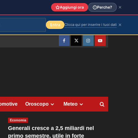
Aggiungi ora
Perche?
Entra
Clicca qui per inserire i tuoi dati
Facebook
Twitter
Instagram
YouTube
omotive
Oroscopo
Meteo
Economia
Generali cresce a 2,5 miliardi nel
primo semestre, utile in forte