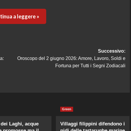
inua a leggere »
Successivo:
a:
Oroscopo del 2 giugno 2026: Amore, Lavoro, Soldi e
Fortuna per Tutti i Segni Zodiacali
Green
 dei Laghi, acque
Villaggi filippini difendono i
ne promosse ma il
nidi delle tartarughe marine