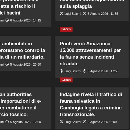
tte a rischio il
sulla spiaggia
dei bacini
Luigi Salemi
6 Agosto 2026 : 11:55
emi
6 Agosto 2026 : 14:15
Green
i ambientali in
Ponti verdi Amazonici:
rotestano contro la
15.000 attraversamenti per
ia di un miliardario.
la fauna senza incidenti
stradali.
emi
5 Agosto 2026 : 23:50
Luigi Salemi
5 Agosto 2026 : 17:55
Green
an authorities
Indagine rivela il traffico di
 importazioni di e-
fauna selvatica in
er combattere il
Cambogia legato a crimine
io tossico.
transnazionale.
emi
5 Agosto 2026 : 12:00
Luigi Salemi
5 Agosto 2026 : 6:00