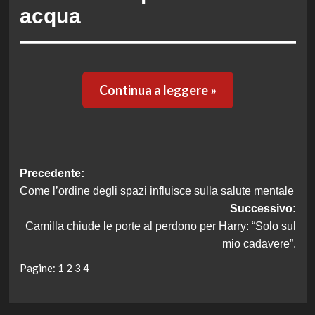
acqua
Continua a leggere »
Navigazione
Precedente:
Come l’ordine degli spazi influisce sulla salute mentale
articolo
Successivo:
Camilla chiude le porte al perdono per Harry: “Solo sul
mio cadavere”.
Pagine:
1
2
3
4