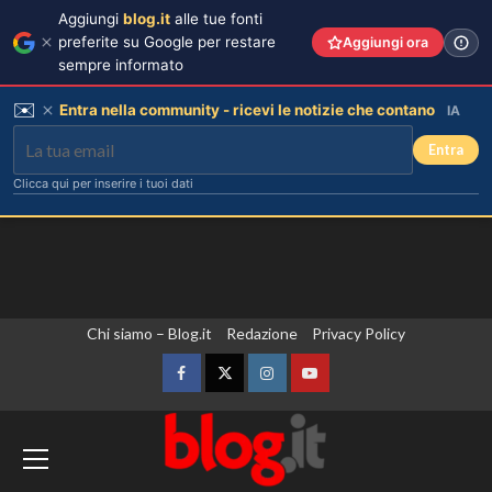
Aggiungi
blog.it
alle tue fonti
preferite su Google per restare
Aggiungi ora
sempre informato
✉️
Entra nella community - ricevi le notizie che contano
IA
Entra
Clicca qui per inserire i tuoi dati
Vai
Chi siamo – Blog.it
Redazione
Privacy Policy
al
contenuto
Facebook
Twitter
Instagram
YouTube