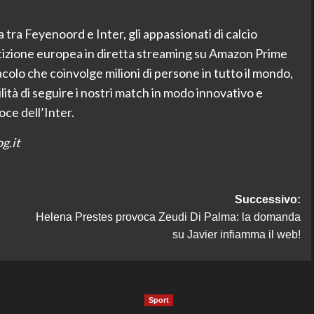
ta tra Feyenoord e Inter, gli appassionati di calcio
izione europea in diretta streaming su Amazon Prime
lo che coinvolge milioni di persone in tutto il mondo,
ilità di seguire i nostri match in modo innovativo e
oce dell’Inter.
g.it
Successivo:
Helena Prestes provoca Zeudi Di Palma: la domanda
su Javier infiamma il web!
Sport