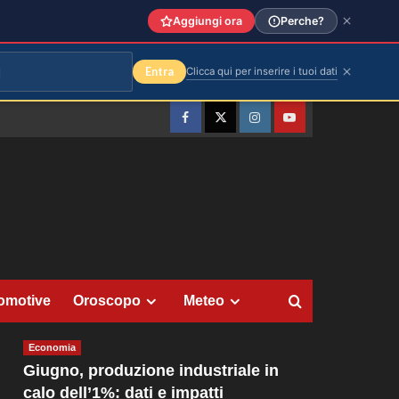
Aggiungi ora
Perche?
Entra
Clicca qui per inserire i tuoi dati
Facebook
Twitter
Instagram
YouTube
omotive
Oroscopo
Meteo
Economia
Giugno, produzione industriale in
calo dell’1%: dati e impatti