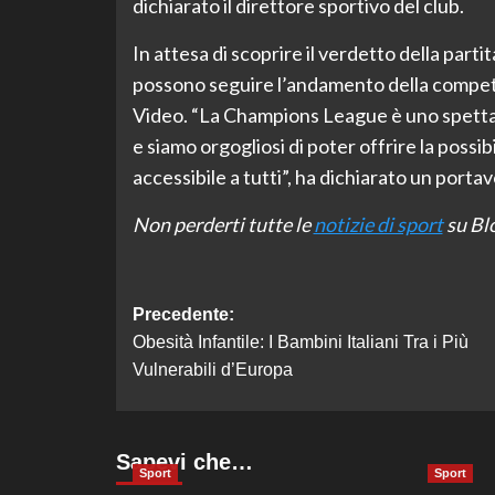
dichiarato il direttore sportivo del club.
In attesa di scoprire il verdetto della parti
possono seguire l’andamento della compet
Video. “La Champions League è uno spettaco
e siamo orgogliosi di poter offrire la possib
accessibile a tutti”, ha dichiarato un portav
Non perderti tutte le
notizie di sport
su Blo
Navigazione
Precedente:
Obesità Infantile: I Bambini Italiani Tra i Più
articolo
Vulnerabili d’Europa
Sapevi che…
Sport
Sport