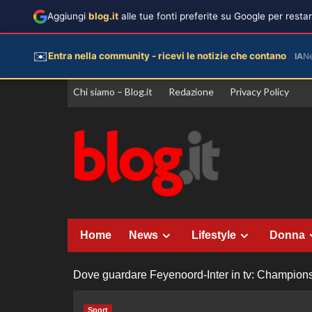
Aggiungi
blog.it
alle tue fonti preferite su Google per rest
✉️
Entra nella community - ricevi le notizie che contano
IA
N
Vai
Chi siamo – Blog.it
Redazione
Privacy Policy
al
contenuto
Home
News
Lifestyle
Donna
Dove guardare Feyenoord-Inter in tv: Champion
Sport