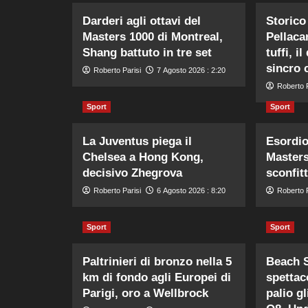
Darderi agli ottavi del
Storico
Masters 1000 di Montreal,
Pellaca
Shang battuto in tre set
tuffi, i
sincro 
Roberto Parisi
7 Agosto 2026 : 2:20
Roberto P
Sport
Sport
La Juventus piega il
Esordio
Chelsea a Hong Kong,
Masters
decisivo Zhegrova
sconfit
Roberto Parisi
6 Agosto 2026 : 8:20
Roberto P
Sport
Sport
Paltrinieri di bronzo nella 5
Beach S
km di fondo agli Europei di
spettaco
Parigi, oro a Wellbrock
palio gl