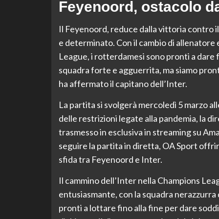
Feyenoord, ostacolo da
Il Feyenoord, reduce dalla vittoria contro i
e determinato. Con il cambio di allenatore e
League, i rotterdamesi sono pronti a dare fi
squadra forte e agguerrita, ma siamo pronti 
ha affermato il capitano dell’Inter.
La partita si svolgerà mercoledì 5 marzo al
delle restrizioni legate alla pandemia, la di
trasmesso in esclusiva in streaming su Am
seguire la partita in diretta, OA Sport off
sfida tra Feyenoord e Inter.
Il cammino dell’Inter nella Champions Le
entusiasmante, con la squadra nerazzurra 
pronti a lottare fino alla fine per dare soddis