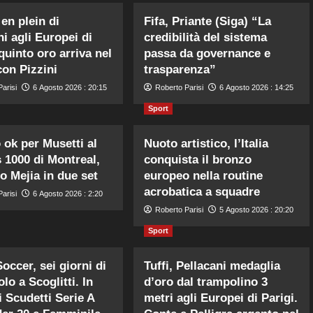
 en plein di
Fifa, Priante (Siga) “La
ni agli Europei di
credibilità del sistema
l quinto oro arriva nel
passa da governance e
con Pizzini
trasparenza”
arisi
6 Agosto 2026 : 20:15
Roberto Parisi
6 Agosto 2026 : 14:25
Sport
 ok per Musetti al
Nuoto artistico, l’Italia
 1000 di Montreal,
conquista il bronzo
to Mejia in due set
europeo nella routine
acrobatica a squadre
arisi
6 Agosto 2026 : 2:20
Roberto Parisi
5 Agosto 2026 : 20:20
Sport
occer, sei giorni di
Tuffi, Pellacani medaglia
lo a Scoglitti. In
d’oro dal trampolino 3
i Scudetti Serie A
metri agli Europei di Parigi.