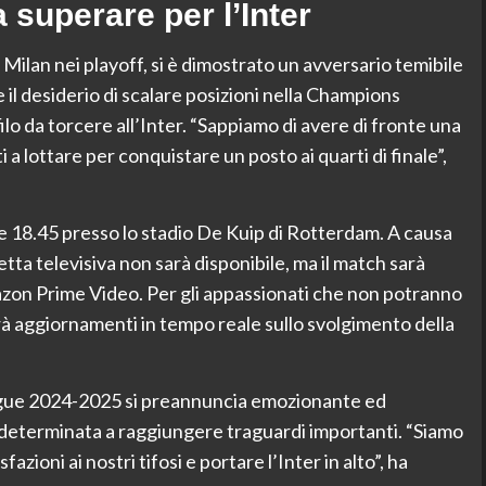
 superare per l’Inter
l Milan nei playoff, si è dimostrato un avversario temibile
 il desiderio di scalare posizioni nella Champions
lo da torcere all’Inter. “Sappiamo di avere di fronte una
a lottare per conquistare un posto ai quarti di finale”,
le 18.45 presso lo stadio De Kuip di Rotterdam. A causa
retta televisiva non sarà disponibile, ma il match sarà
azon Prime Video. Per gli appassionati che non potranno
rirà aggiornamenti in tempo reale sullo svolgimento della
ague 2024-2025 si preannuncia emozionante ed
determinata a raggiungere traguardi importanti. “Siamo
fazioni ai nostri tifosi e portare l’Inter in alto”, ha