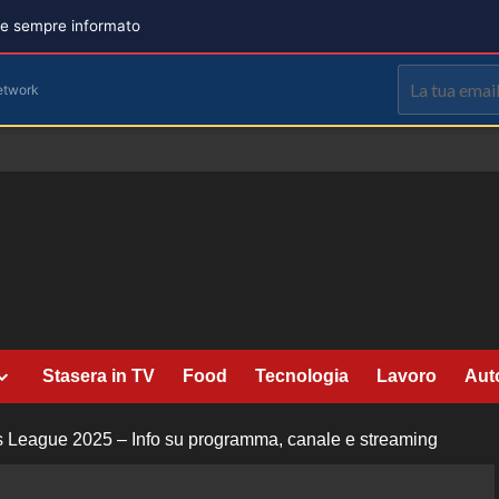
are sempre informato
etwork
Stasera in TV
Food
Tecnologia
Lavoro
Aut
s League 2025 – Info su programma, canale e streaming