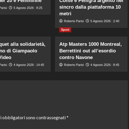
er 20 e Femminile
Conte e Pelligra argento nel
sincro dalla piattaforma 10
arisi
5 Agosto 2026 : 8:25
metri
Roberto Parisi
5 Agosto 2026 : 2:40
Sport
uet alla solidarietà,
Atp Masters 1000 Montreal,
no di Giampaolo
Berrettini out all’esordio
 Video
contro Navone
arisi
4 Agosto 2026 : 14:45
Roberto Parisi
4 Agosto 2026 : 8:45
i obbligatori sono contrassegnati
*