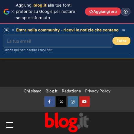
Aggiungi
blog.it
alle tue fonti
preferite su Google per restare
Aggiungi ora
sempre informato
✉️
Entra nella community - ricevi le notizie che contano
IA
Entra
Clicca qui per inserire i tuoi dati
Vai
Chi siamo – Blog.it
Redazione
Privacy Policy
al
contenuto
Facebook
Twitter
Instagram
YouTube