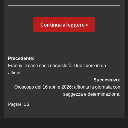
Continua a leggere »
Navigazione
Precedente:
Franny: il cane che conquisterà il tuo cuore in un
articolo
attimo!
Successivo:
Oroscopo del 16 aprile 2026: affronta la giornata con
saggezza e determinazione.
Pagine:
1
2