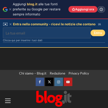
Aggiungi
blog.it
alle tue fonti
preferite su Google per restare
Aggiungi ora
sempre informato
✉️
Entra nella community - ricevi le notizie che contano
IA
Entra
Clicca qui per inserire i tuoi dati
Vai
Chi siamo – Blog.it
Redazione
Privacy Policy
al
contenuto
Facebook
Twitter
Instagram
YouTube