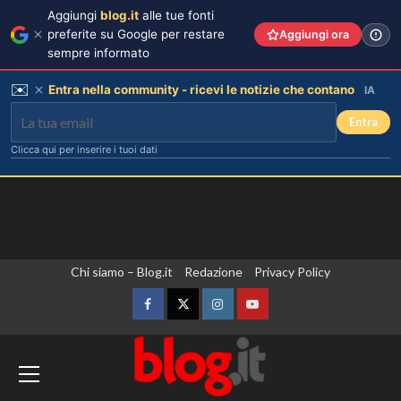
Aggiungi
blog.it
alle tue fonti
preferite su Google per restare
Aggiungi ora
sempre informato
✉️
Entra nella community - ricevi le notizie che contano
IA
Entra
Clicca qui per inserire i tuoi dati
Vai
Chi siamo – Blog.it
Redazione
Privacy Policy
al
contenuto
Facebook
Twitter
Instagram
YouTube