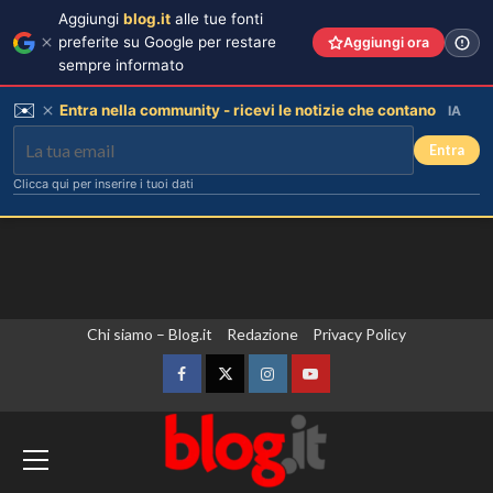
Aggiungi
blog.it
alle tue fonti
preferite su Google per restare
Aggiungi ora
sempre informato
✉️
Entra nella community - ricevi le notizie che contano
IA
Entra
Clicca qui per inserire i tuoi dati
Vai
Chi siamo – Blog.it
Redazione
Privacy Policy
al
contenuto
Facebook
Twitter
Instagram
YouTube