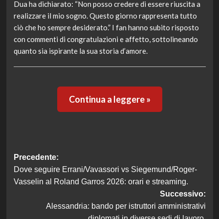
Dua ha dichiarato: “Non posso credere di essere riuscita a
realizzare il mio sogno. Questo giorno rappresenta tutto
ciò che ho sempre desiderato.” I fan hanno subito risposto
con commenti di congratulazioni e affetto, sottolineando
quanto sia ispirante la sua storia d’amore.
Continua a leggere »
Navigazione
Precedente:
Dove seguire Errani/Vavassori vs Siegemund/Roger-
articolo
Vasselin al Roland Garros 2026: orari e streaming.
Successivo:
Alessandria: bando per istruttori amministrativi
diplomati in diverse sedi di lavoro.