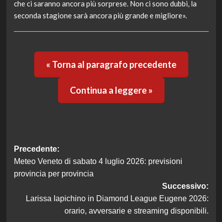
che ci saranno ancora più sorprese. Non ci sono dubbi, la
seconda stagione sarà ancora più grande e migliore».
« Torna al paragrafo precedente
Continua a leggere »
Navigazione
Precedente:
Meteo Veneto di sabato 4 luglio 2026: previsioni
articolo
provincia per provincia
Successivo:
Larissa Iapichino in Diamond League Eugene 2026:
orario, avversarie e streaming disponibili.