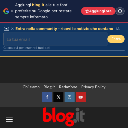
Aggiungi
blog.it
alle tue fonti
preferite su Google per restare
Aggiungi ora
sempre informato
✉️
Entra nella community - ricevi le notizie che contano
IA
Entra
Clicca qui per inserire i tuoi dati
Vai
Chi siamo – Blog.it
Redazione
Privacy Policy
al
contenuto
Facebook
Twitter
Instagram
YouTube