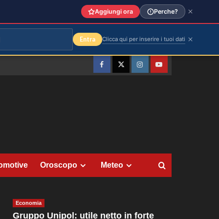
Aggiungi ora
Perche?
Entra
Clicca qui per inserire i tuoi dati
Facebook
Twitter
Instagram
YouTube
omotive
Oroscopo
Meteo
Economia
Gruppo Unipol: utile netto in forte