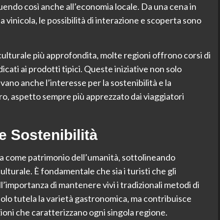
ibuendo così anche all’economia locale. Da una cena in
na vinicola, le possibilità di interazione e scoperta sono
culturale più approfondita, molte regioni offrono corsi di
cati ai prodotti tipici. Queste iniziative non solo
vano anche l’interesse per la sostenibilità e la
ero, aspetto sempre più apprezzato dai viaggiatori
 Sostenibilità
na come patrimonio dell’umanità, sottolineando
lturale. È fondamentale che sia i turisti che gli
l’importanza di mantenere vivi i tradizionali metodi di
solo tutela la varietà gastronomica, ma contribuisce
zioni che caratterizzano ogni singola regione.