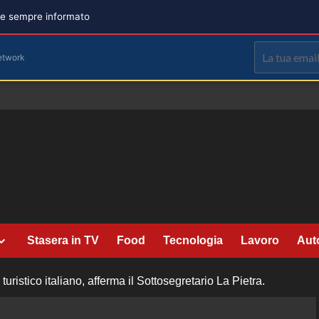
are sempre informato
etwork
Stasera in TV
Food
Tecnologia
Lavoro
Aut
ristico italiano, afferma il Sottosegretario La Pietra.