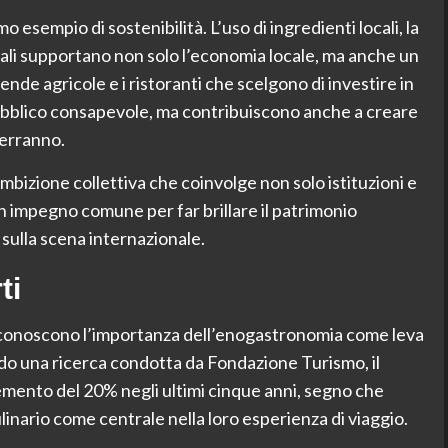
o esempio di sostenibilità. L’uso di ingredienti locali, la
onali supportano non solo l’economia locale, ma anche un
ende agricole e i ristoranti che scelgono di investire in
pubblico consapevole, ma contribuiscono anche a creare
verranno.
n’ambizione collettiva che coinvolge non solo istituzioni e
n impegno comune per far brillare il patrimonio
sulla scena internazionale.
ti
iconoscono l’importanza dell’enogastronomia come leva
ondo una ricerca condotta da Fondazione Turismo, il
mento del 20% negli ultimi cinque anni, segno che
linario come centrale nella loro esperienza di viaggio.