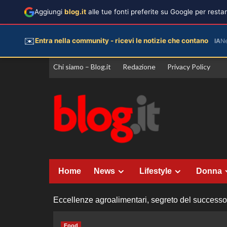
Aggiungi
blog.it
alle tue fonti preferite su Google per rest
✉️
Entra nella community - ricevi le notizie che contano
IA
N
Vai
Chi siamo – Blog.it
Redazione
Privacy Policy
al
contenuto
Home
News
Lifestyle
Donna
Eccellenze agroalimentari, segreto del successo tu
Food