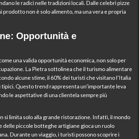
ano le radici nelle tradizioni locali. Dalle celebri pizze
gni prodotto non è solo alimento, ma una vera e propria
ne: Opportunità e
o come una valida opportunità economica, non solo per
pazione. La Pietra sottolinea che il turismo alimentare
ndo alcune stime, il 60% dei turisti che visitano l’Italia
ti tipici. Questo trend rappresenta un’importante leva
endo le aspettative di una clientela sempre più
i limita solo alla grande ristorazione. Infatti, il mondo
 e delle piccole botteghe artigiane gioca un ruolo
iana. Durante un viaggio, i turisti possono scoprire i