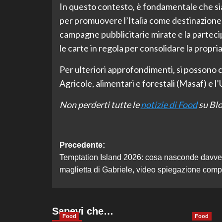
In questo contesto, è fondamentale che sia l
per promuovere l’Italia come destinazione i
campagne pubblicitarie mirate e la partecipa
le carte in regola per consolidare la propri
Per ulteriori approfondimenti, si possono co
Agricole, alimentari e forestali (Masaf) e 
Non perderti tutte le
notizie di Food
su Blo
Navigazione
Precedente:
Temptation Island 2026: cosa nasconde davve
articolo
maglietta di Gabriele, video spiegazione comp
Sapevi che…
Food
Food