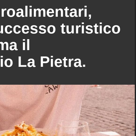
roalimentari,
uccesso turistico
ma il
io La Pietra.