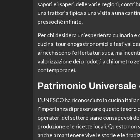
sapori e i saperi delle varie regioni, contr
una trattoria tipica a una visita a una canti
pressoché infinite.
Per chi desidera un’esperienza culinaria e 
cucina, tour enogastronomici e festival dedi
arricchiscono l’offerta turistica, ma incenti
valorizzazione dei prodotti a chilometro z
contemporanei.
Patrimonio Universale e
L’UNESCO ha riconosciuto la cucina italia
l’importanza di preservare questo tesoro cu
operatori del settore siano consapevoli del
produzione e le ricette locali. Questo non 
anche a mantenere vive le storie e le tradi