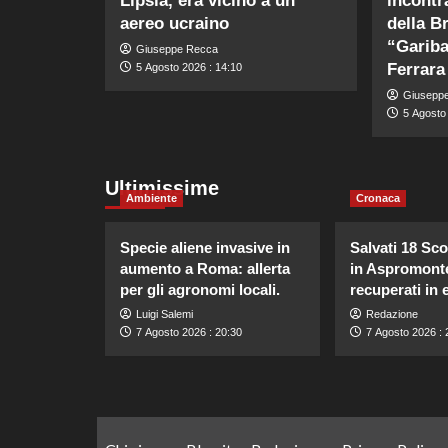
Lipsia, era vicino a un
incontr
aereo ucraino
della B
“Gariba
Giuseppe Recca
Ferrara
5 Agosto 2026 : 14:10
Giusepp
5 Agosto 
Ultimissime
Ambiente
Cronaca
Specie aliene invasive in
Salvati 18 Sco
aumento a Roma: allerta
in Aspromont
per gli agronomi locali.
recuperati in 
Luigi Salemi
Redazione
7 Agosto 2026 : 20:30
7 Agosto 2026 : 