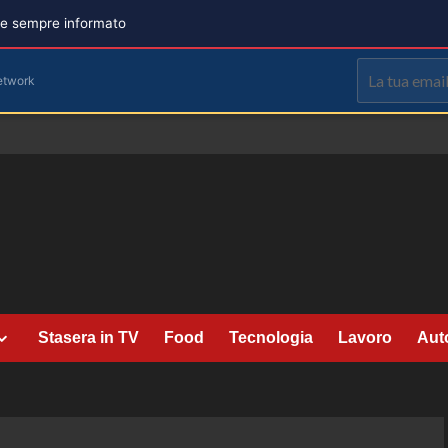
are sempre informato
etwork
Stasera in TV
Food
Tecnologia
Lavoro
Aut