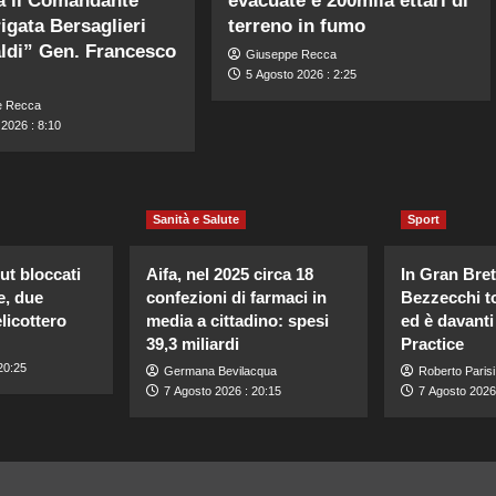
a il Comandante
evacuate e 200mila ettari di
rigata Bersaglieri
terreno in fumo
ldi” Gen. Francesco
Giuseppe Recca
5 Agosto 2026 : 2:25
e Recca
2026 : 8:10
Sanità e Salute
Sport
ut bloccati
Aifa, nel 2025 circa 18
In Gran Bre
e, due
confezioni di farmaci in
Bezzecchi to
elicottero
media a cittadino: spesi
ed è davanti 
39,3 miliardi
Practice
20:25
Germana Bevilacqua
Roberto Parisi
7 Agosto 2026 : 20:15
7 Agosto 2026