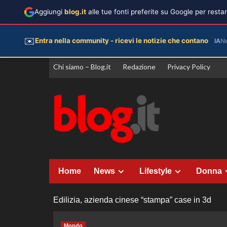
Aggiungi
blog.it
alle tue fonti preferite su Google per rest
✉️
Entra nella community - ricevi le notizie che contano
IA
N
Vai
Chi siamo – Blog.it
Redazione
Privacy Policy
al
contenuto
Home
News
Lifestyle
Donna
Edilizia, azienda cinese “stampa” case in 3d
Mondo