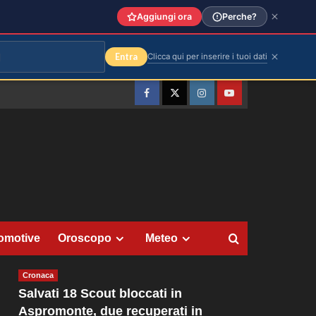
Aggiungi ora
Perche?
Entra
Clicca qui per inserire i tuoi dati
Facebook
Twitter
Instagram
YouTube
omotive
Oroscopo
Meteo
Cronaca
Salvati 18 Scout bloccati in
Aspromonte, due recuperati in