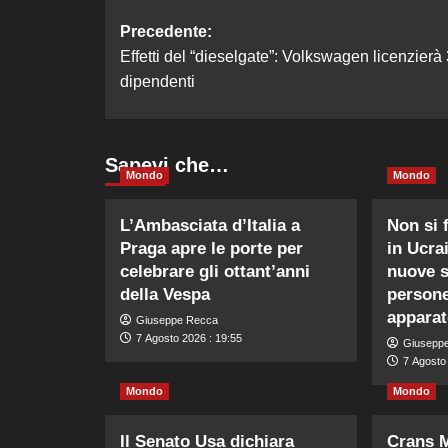
Navigazione
Precedente:
Effetti del “dieselgate”: Volkswagen licenzierà
articolo
dipendenti
Sapevi che…
Mondo
Mondo
L’Ambasciata d’Italia a
Non si 
Praga apre le porte per
in Ucra
celebrare gli ottant’anni
nuove s
della Vespa
persone
apparat
Giuseppe Recca
7 Agosto 2026 : 19:55
Giusepp
7 Agosto
Mondo
Mondo
Il Senato Usa dichiara
Crans M