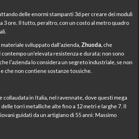
uttando delle enormi stampanti 3d per creare dei moduli
 3 ore. Il tutto, peraltro, con un costo al metro quadro
li.
 materiale sviluppato dall’azienda,
Zhuoda,
che
 contempo un’elevata resistenza e durata: non sono
o che l’azienda lo considera un segreto industriale, se non
 e che non contiene sostanze tossiche.
e collaudata in Italia, nel ravennate, dove questi mega
lle torri metalliche alte fino a 12 metri e larghe 7. Il
giovani guidati da un artigiano di 55 anni: Massimo