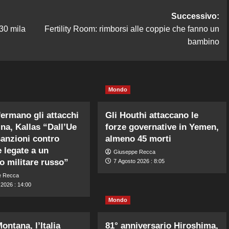
Successivo:
 30 mila
Fertility Room: rimborsi alle coppie che fanno un
bambino
Mondo
fermano gli attacchi
Gli Houthi attaccano le
ina, Kallas “Dall’Ue
forze governative in Yemen,
anzioni contro
almeno 45 morti
 legate a un
Giuseppe Recca
o militare russo”
7 Agosto 2026 : 8:05
e Recca
 2026 : 14:00
Mondo
ontana, l’Italia
81° anniversario Hiroshima,