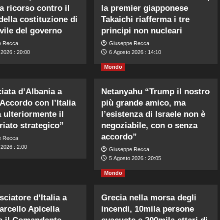
a ricorso contro il
la premier giapponese
della costituzione di
Takaichi riafferma i tre
ivile del governo
principi non nucleari
e Recca
Giuseppe Recca
 2026 : 20:00
6 Agosto 2026 : 14:10
Mondo
ata d’Albania a
Netanyahu “Trump il nostro
ccordo con l’Italia
più grande amico, ma
 ulteriormente il
l’esistenza di Israele non è
riato strategico”
negoziabile, con o senza
accordo”
e Recca
2026 : 2:00
Giuseppe Recca
5 Agosto 2026 : 20:05
Mondo
ciatore d’Italia a
Grecia nella morsa degli
arcello Apicella
incendi, 10mila persone