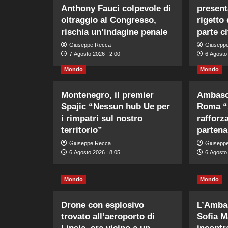
Anthony Fauci colpevole di
present
oltraggio al Congresso,
rigetto 
rischia un’indagine penale
parte c
Giuseppe Recca
Giusepp
7 Agosto 2026 : 2:00
6 Agosto
Mondo
Mondo
Montenegro, il premier
Ambasci
Spajic “Nessun hub Ue per
Roma “A
i rimpatri sul nostro
rafforza
territorio”
partena
Giuseppe Recca
Giusepp
6 Agosto 2026 : 8:05
6 Agosto 
Mondo
Mondo
Drone con esplosivo
L’Ambas
trovato all’aeroporto di
Sofia M