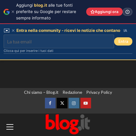
Aggiungi
blog.it
alle tue fonti
preferite su Google per restare
Aggiungi ora
sempre informato
✉️
Entra nella community - ricevi le notizie che contano
IA
Entra
Clicca qui per inserire i tuoi dati
Vai
Chi siamo – Blog.it
Redazione
Privacy Policy
al
contenuto
Facebook
Twitter
Instagram
YouTube