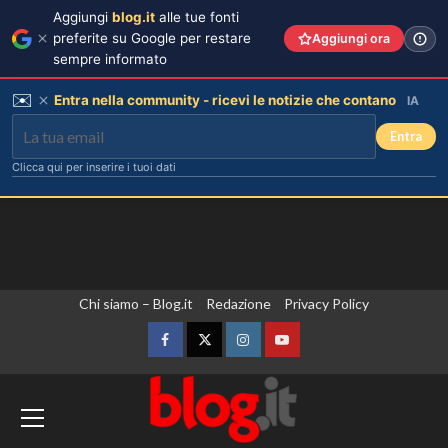
Aggiungi
blog.it
alle tue fonti
preferite su Google per restare
Aggiungi ora
sempre informato
✉️
Entra nella community - ricevi le notizie che contano
IA
Entra
Clicca qui per inserire i tuoi dati
Vai
Chi siamo – Blog.it
Redazione
Privacy Policy
al
contenuto
Facebook
Twitter
Instagram
YouTube