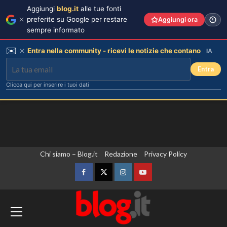
Aggiungi
blog.it
alle tue fonti
preferite su Google per restare
Aggiungi ora
sempre informato
✉️
Entra nella community - ricevi le notizie che contano
IA
Entra
Clicca qui per inserire i tuoi dati
Vai
Chi siamo – Blog.it
Redazione
Privacy Policy
al
contenuto
Facebook
Twitter
Instagram
YouTube