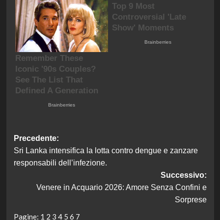
Navigazione
Precedente:
Sri Lanka intensifica la lotta contro dengue e zanzare
articolo
responsabili dell’infezione.
Successivo:
Venere in Acquario 2026: Amore Senza Confini e
Sorprese
Pagine:
1
2
3
4
5
6
7