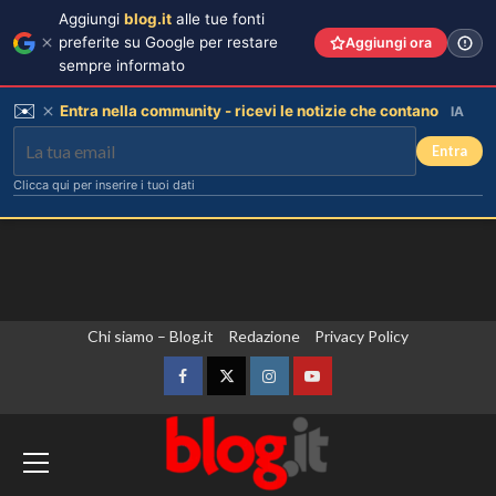
Aggiungi
blog.it
alle tue fonti
preferite su Google per restare
Aggiungi ora
sempre informato
✉️
Entra nella community - ricevi le notizie che contano
IA
Entra
Clicca qui per inserire i tuoi dati
Vai
Chi siamo – Blog.it
Redazione
Privacy Policy
al
contenuto
Facebook
Twitter
Instagram
YouTube