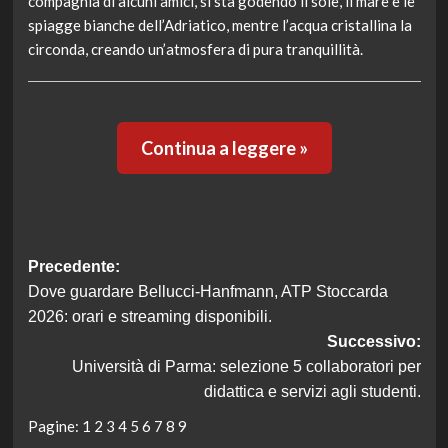
compagnia di alcuni amici, si sta godendo il sole, il mare e le
spiagge bianche dell’Adriatico, mentre l’acqua cristallina la
circonda, creando un’atmosfera di pura tranquillità.
Continua a leggere »
Navigazione
Precedente:
Dove guardare Bellucci-Hanfmann, ATP Stoccarda
articolo
2026: orari e streaming disponibili.
Successivo:
Università di Parma: selezione 5 collaboratori per
didattica e servizi agli studenti.
Pagine:
1
2
3
4
5
6
7
8
9