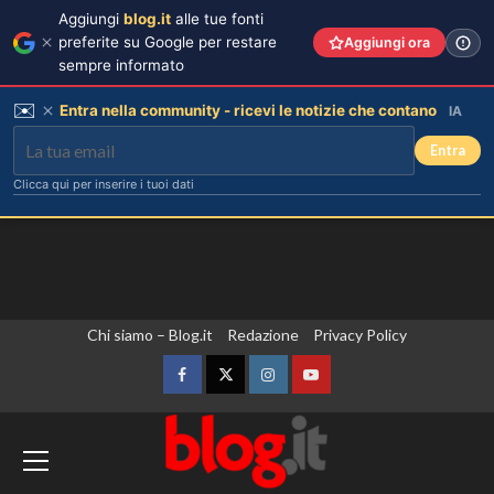
Aggiungi
blog.it
alle tue fonti
preferite su Google per restare
Aggiungi ora
sempre informato
✉️
Entra nella community - ricevi le notizie che contano
IA
Entra
Clicca qui per inserire i tuoi dati
Vai
Chi siamo – Blog.it
Redazione
Privacy Policy
al
contenuto
Facebook
Twitter
Instagram
YouTube