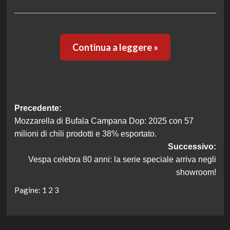
Continua a leggere »
Navigazione
Precedente:
Mozzarella di Bufala Campana Dop: 2025 con 57
articolo
milioni di chili prodotti e 38% esportato.
Successivo:
Vespa celebra 80 anni: la serie speciale arriva negli
showroom!
Pagine:
1
2
3