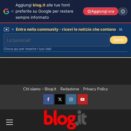
Aggiungi
blog.it
alle tue fonti
preferite su Google per restare
Aggiungi ora
sempre informato
✉️
Entra nella community - ricevi le notizie che contano
IA
Entra
Clicca qui per inserire i tuoi dati
Vai
Chi siamo – Blog.it
Redazione
Privacy Policy
al
contenuto
Facebook
Twitter
Instagram
YouTube