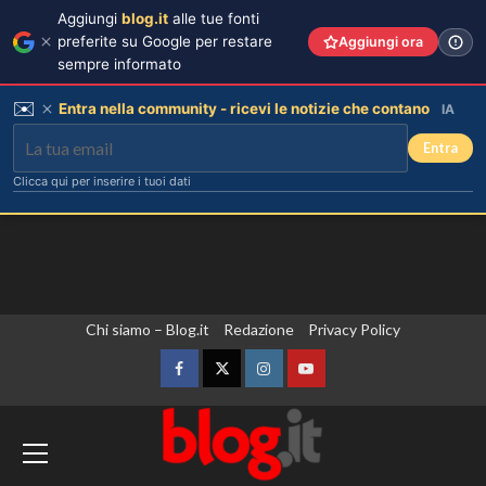
Aggiungi
blog.it
alle tue fonti
preferite su Google per restare
Aggiungi ora
sempre informato
✉️
Entra nella community - ricevi le notizie che contano
IA
Entra
Clicca qui per inserire i tuoi dati
Vai
Chi siamo – Blog.it
Redazione
Privacy Policy
al
contenuto
Facebook
Twitter
Instagram
YouTube