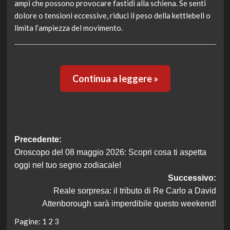
ampi che possono provocare fastidi alla schiena. Se senti
dolore o tensioni eccessive, riduci il peso della kettlebell o
limita l’ampiezza del movimento.
Continua a leggere »
Navigazione
Precedente:
Oroscopo del 08 maggio 2026: Scopri cosa ti aspetta
articolo
oggi nel tuo segno zodiacale!
Successivo:
Reale sorpresa: il tributo di Re Carlo a David
Attenborough sarà imperdibile questo weekend!
Pagine:
1
2
3