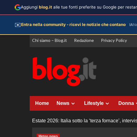
Aggiungi
blog.it
alle tue fonti preferite su Google per rest
✉️
Entra nella community - ricevi le notizie che contano
IA
N
Vai
Chi siamo – Blog.it
Redazione
Privacy Policy
al
contenuto
Home
News
Lifestyle
Donna
Estate 2026: Italia sotto la ‘terza fornace’, interv
Meteo news