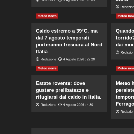
Redazione
5 Agosto 2026 : 16:05
Redazio
Meteo news
Meteo ne
Caldo estremo a 39°C, ma
Quando 
dal 7 agosto temporali
torrido
porteranno frescura al Nord
dai mod
Italia.
Redazio
Redazione
4 Agosto 2026 : 22:20
Meteo news
Meteo ne
Estate rovente: dove
Meteo I
gustare prelibatezze e
persiste
rifugiarsi dal caldo in Italia.
tempora
Ferrago
Redazione
4 Agosto 2026 : 4:30
Redazio