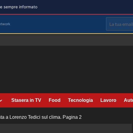
are sempre informato
etwork
Stasera in TV
Food
Tecnologia
Lavoro
Aut
ista a Lorenzo Tedici sul clima.
Pagina 2