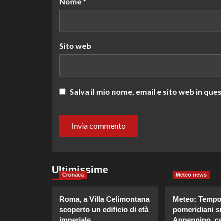
Nome
*
Sito web
Salva il mio nome, email e sito web in q
Ultimissime
Cronaca
Meteo news
Roma, a Villa Celimontana
Meteo: Tempor
scoperto un edificio di età
pomeridiani su
imperiale
Appennino, ca