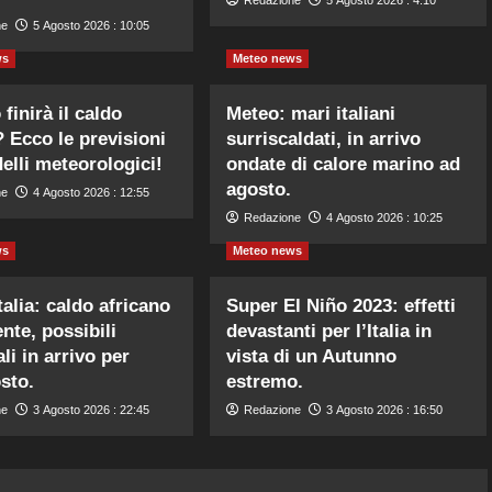
Redazione
5 Agosto 2026 : 4:10
ne
5 Agosto 2026 : 10:05
ws
Meteo news
finirà il caldo
Meteo: mari italiani
? Ecco le previsioni
surriscaldati, in arrivo
elli meteorologici!
ondate di calore marino ad
agosto.
ne
4 Agosto 2026 : 12:55
Redazione
4 Agosto 2026 : 10:25
ws
Meteo news
talia: caldo africano
Super El Niño 2023: effetti
nte, possibili
devastanti per l’Italia in
li in arrivo per
vista di un Autunno
sto.
estremo.
ne
3 Agosto 2026 : 22:45
Redazione
3 Agosto 2026 : 16:50