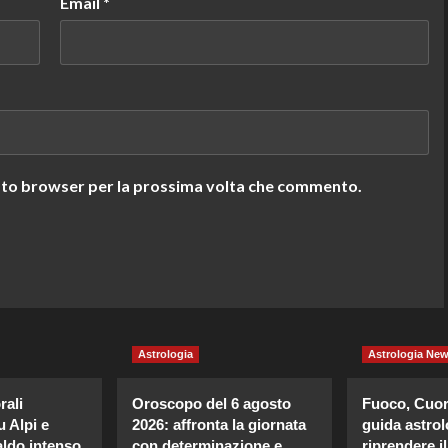
Email
*
uesto browser per la prossima volta che commento.
Astrologia
Astrologia Ne
ali
Oroscopo del 6 agosto
Fuoco, Cuore
 Alpi e
2026: affronta la giornata
guida astrol
ldo intenso
con determinazione e
riprendere il