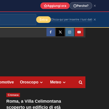
Aggiungi ora
Perche?
Entra
Clicca qui per inserire i tuoi dati
Facebook
Twitter
Instagram
YouTube
omotive
Oroscopo
Meteo
Cronaca
Roma, a Villa Celimontana
scoperto un edificio di età