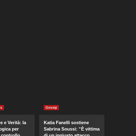
ws
Gossip
 e Verità: la
Katia Fanelli sostiene
ogica per
Sabrina Soussi: “È vittima
 controllo
di un ingiusto attacco