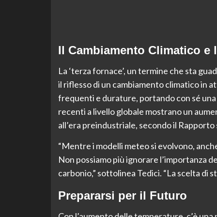
Il Cambiamento Climatico e l
La ‘terza fornace’, un termine che sta guad
il riflesso di un cambiamento climatico in
frequenti e durature, portando con sé una 
recenti a livello globale mostrano un aumen
all’era preindustriale, secondo il Rapporto 
“Mentre i modelli meteo si evolvono, anch
Non possiamo più ignorare l’importanza della
carbonio,” sottolinea Tedici. “La scelta di sti
Prepararsi per il Futuro
Con l’aumento delle temperature, c’è una n