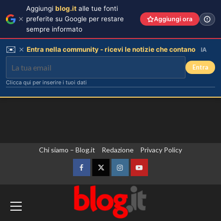
Aggiungi
blog.it
alle tue fonti
preferite su Google per restare
Aggiungi ora
sempre informato
✉️
Entra nella community - ricevi le notizie che contano
IA
Entra
Clicca qui per inserire i tuoi dati
Vai
Chi siamo – Blog.it
Redazione
Privacy Policy
al
contenuto
Facebook
Twitter
Instagram
YouTube