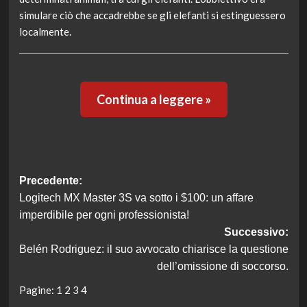
simulare ciò che accadrebbe se gli elefanti si estinguessero
localmente.
Continua a leggere »
Navigazione
Precedente:
Logitech MX Master 3S va sotto i $100: un affare
articolo
imperdibile per ogni professionista!
Successivo:
Belén Rodriguez: il suo avvocato chiarisce la questione
dell’omissione di soccorso.
Pagine:
1
2
3
4