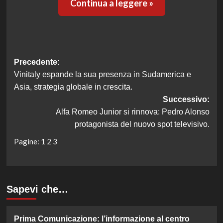
Continua a leggere »
Navigazione
Precedente:
Vinitaly espande la sua presenza in Sudamerica e
articolo
Asia, strategia globale in crescita.
Successivo:
Alfa Romeo Junior si rinnova: Pedro Alonso
protagonista del nuovo spot televisivo.
Pagine:
1
2
3
Sapevi che…
Prima Comunicazione: l’informazione al centro