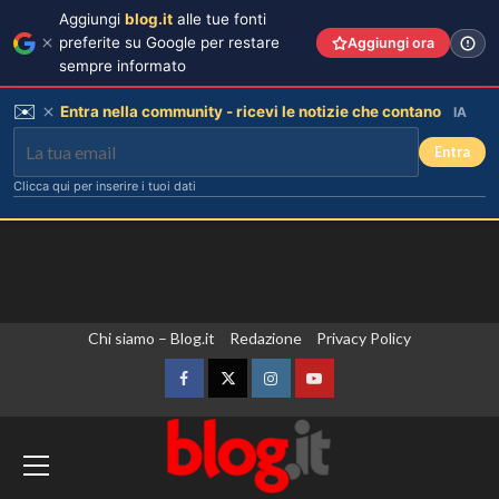
Aggiungi
blog.it
alle tue fonti
preferite su Google per restare
Aggiungi ora
sempre informato
✉️
Entra nella community - ricevi le notizie che contano
IA
Entra
Clicca qui per inserire i tuoi dati
Vai
Chi siamo – Blog.it
Redazione
Privacy Policy
al
contenuto
Facebook
Twitter
Instagram
YouTube