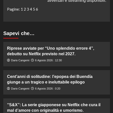
avversari e streaming disponibili.
Pagine:
1
2
3
4
5
6
Sapevi che…
Riprese avviate per “Uno splendido errore 4”,
debutto su Netflix previsto nel 2027.
Dario Cangemi
6 Agosto 2026 : 12:30
Cent’anni di solitudine: l’epopea dei Buendía
giunge a un tragico e ineluttabile epilogo
Dario Cangemi
6 Agosto 2026 : 0:20
“S&X”: La serie giapponese su Netflix che cura il
mal d’amore con originalità e umorismo.