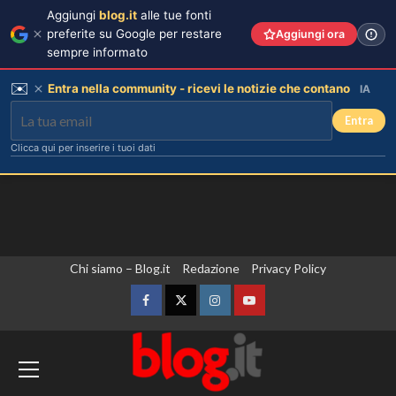
Aggiungi
blog.it
alle tue fonti
preferite su Google per restare
Aggiungi ora
sempre informato
✉️
Entra nella community - ricevi le notizie che contano
IA
Entra
Clicca qui per inserire i tuoi dati
Vai
Chi siamo – Blog.it
Redazione
Privacy Policy
al
contenuto
Facebook
Twitter
Instagram
YouTube