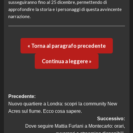
susseguiranno fino al 25 dicembre, permettendo di
approfondire la storia e i personaggi di questa avvincente
narrazione.
« Torna al paragrafo precedente
Continua a leggere »
Navigazione
Precedente:
Nuovo quartiere a Londra: scopri la community New
articolo
Acres sul fiume. Ecco cosa sapere.
Successivo:
Dove seguire Mattia Furlani a Montecarlo: orari,